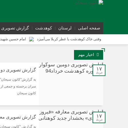
صفحه اصلی
لرستان
کوهدشت
گزارش تصویری
وقتی خاک کوهدشت با عطر کربلا می‌آمیزد
امام حسین شهید 
کوهدشت در آستانه اربعین و خدمت‌ به زائرین
شورای پیشگیر
اخبار مهم
کوهدشت در آستانه اربعین؛ از آمادگی زیرساختی تا آمادگی مردمی
۱۷
گزارش تصویری دومی
خرداد
به گزارش“کانون سبحان”:
سران برجسته و جمعی از م
کانون سبحان
۱۷
گزارش تصویری معار
خرداد
به گزارش “کانون سبحان” ب