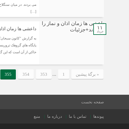
مى بردند. در میان سنگلا
[…]
۱۱
داعشی ها زمان اذان 
خرداد
به گزارش “کانون سبحان”؛ 
پايگاه هاي گروهک تروريس
حاکي از آن است که اين گرو
…
« برگه‌ٔ پیشین
1
353
354
355
صفحه نخست
پیوندها
تماس با ما
درباره ما
منبع