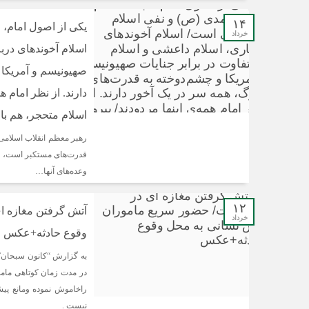
۱۴
یکی از اصول امام، 
خرداد
اسلام آخوندهای دربا
صهیونیسم و آمریکا 
دارند. از نظر امام ه
اسلام متحجر، هم با 
رهبر معظم انقلاب اسلامی 
قدرت‌های مستکبر است، ای
وعده‌های آنها…
۱۲
آتش گرفتن مغازه ا
خرداد
وقوع حادثه+عکس
به گزارش “کانون سبحان”
در مدت زمان کوتاهی مامو
راخاموش نموده ومانع پیش
نیست .