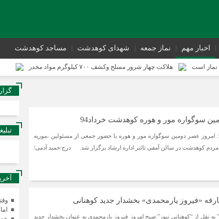
اخبار مهم
نماز جمعه
شهدای کوهدشت
مساجد کوهدشت
نماز است
هلاکت چهار شرور مسلح وکشف ۷۰۰ کیلوگرم مواد مخدر
ی از وقوع جرم کوهدشت برگزار شد
سوداگران مرگ در تور اطلاعاتی عملیاتی ت
گزار
تحول در زیرساخت‌های جاده‌ای کوهدشت برای تسهیل تردد زائران اربعین
ن سوگواره مور و هوره کوهدشت خرداد94
تبلیغ
 امروز عصر دومین سوگواره مور و هوره با حضور جمعی از مسئولین ،موریه
ردم کوهدشت در سالن آمفی تائتر اداره ارشاد برگزار شد. درج:حمید آدمی/
آخری
فه «فیروز یارمحمدی» بخشدار جدید کوهنانی
وقت
اما
ه نقل از “کوهنانی نیوز”:صبح امروز فیروز یارمحمدی به عنوان بخشدار جدید
خدم