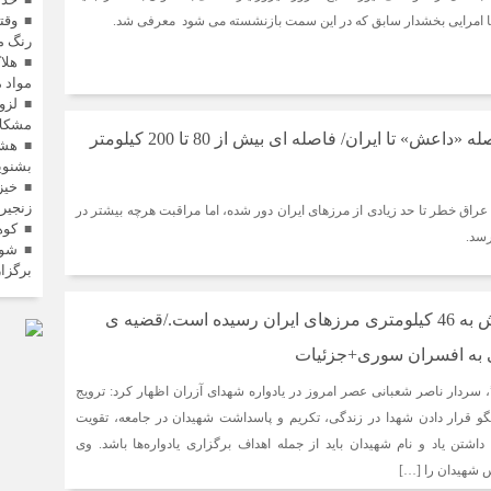
وقت
 امرایی بخشدار سابق که در این سمت بازنشسته می شود معرفی شد.
رنگ می
مواد 
لزو
مشکلا
جدیدترین خبر از فاصله «داعش» تا ایران/ فاصله ای بیش از 80 تا 200 کیلومتر
هشد
بشنوی
خیز
زنجیره
” عراق خطر تا حد زیادی از مرزهای ایران دور شده، اما مراقبت هرچه بیشتر در
کوه
رسد.
شور
برگزا
سردار شعبانی:داعش به 46 کیلومتری مرزهای ایران رسیده است./قضیه ی
 به افسران سوری+جزئیات
سردار ناصر شعبانی عصر امروز در یادواره شهدای آزران اظهار کرد: ترویج
گو قرار دادن شهدا در زندگی، تکریم و پاسداشت شهیدان در جامعه، تقویت
داشتن یاد و نام شهیدان باید از جمله اهداف برگزاری یادواره‌ها باشد. وی
 شهیدان را […]