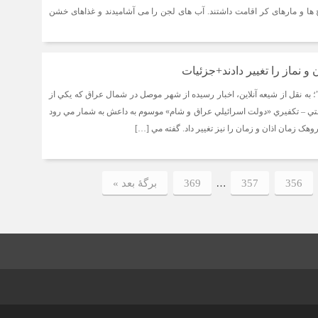
خ ها و مارهاى كر اقامت داشتند. آب هاى لجن را مى آشامیدند و غذاهاى خشن
و نماز را تغییر دادند+جزئیات
به نقل از شیعه آنلاین، ‌اخبار رسيده از شهر موصل در شمال عراق که يکي از
تي – تکفيري «دولت اسرائيلي عراق و شام» موسوم به داعش به شمار مي رود
هک زمان اذان و زمان را نيز تغيير داد. گفته مي […]
…
356
357
369
برگهٔ بعد »