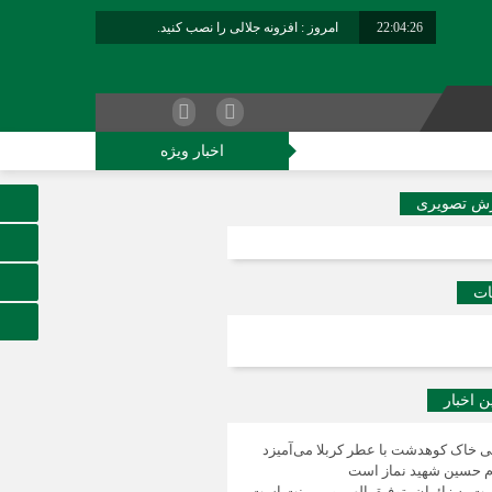
22:04:27
امروز : افزونه جلالی را نصب کنید.
برابر با : Thursday - 6 August - 2026
اخبار ویژه
کاوران فراجا
ش تصویری
ات
ن اخبار
ی خاک کوهدشت با عطر کربلا می‌آمیزد
م حسین شهید نماز است
ت به زائران، توفیق الهی و بی‌منت است