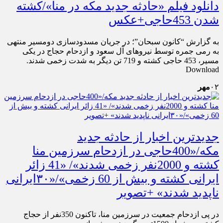
دانلود فیلم «حادثه جدید مکه در منا»/کشته
شدن 453حاجی+عکس
به گزارش “کانون سبحان”؛ در جریان مسدودسازی دومسیر منتهی
به رمی جمره توسط نیروهای آل سعود و ازدحام حجاج در یکی
مسیر، 453 حاجی کشته و 719 تن دیگر به شدت زخمی شدند.
Download
۰۲
مهر
جدیدترین اخبار از حادثه جدید
مکه/«400حاجی در ازدحام سرزمین منا
کشته و 2000نفر زخمی شدند»/ «41 زائر
ایرانی کشته و بیش از 60 زخمی»/«۳۰ایرانی
ناپدید شدند» +تصویر
در پی ازدحام جمعیت در سرزمین منا، تاکنون 350نفر از حجاج