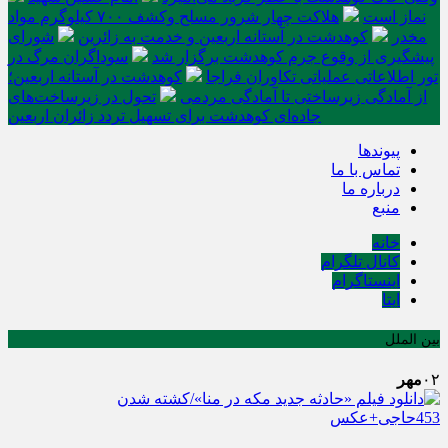
نماز است
هلاکت چهار شرور مسلح وکشف ۷۰۰ کیلوگرم مواد
مخدر
کوهدشت در آستانه اربعین و خدمت‌ به زائرین
شورای
پیشگیری از وقوع جرم کوهدشت برگزار شد
سوداگران مرگ در
تور اطلاعاتی عملیاتی تکاوران فراجا
کوهدشت در آستانه اربعین؛
از آمادگی زیرساختی تا آمادگی مردمی
تحول در زیرساخت‌های
جاده‌ای کوهدشت برای تسهیل تردد زائران اربعین
پیوندها
تماس با ما
درباره ما
منبع
خانه
کانال تلگرام
اینستاگرام
ایتا
بین الملل
۰۲
مهر