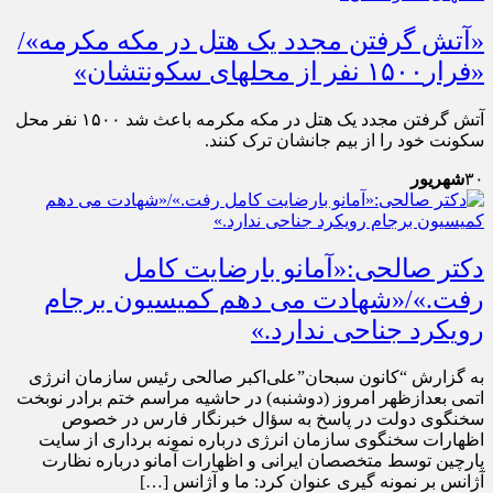
«آتش گرفتن مجدد یک هتل در مکه مکرمه»/
«فرار۱۵۰۰ نفر از محلهای سکونتشان»
آتش گرفتن مجدد یک هتل در مکه مکرمه باعث شد ۱۵۰۰ نفر محل
سکونت خود را از بیم جانشان ترک کنند.
۳۰
شهریور
دکتر صالحی:«آمانو بارضایت کامل
رفت.»/«شهادت می دهم کمیسیون برجام
رویکرد جناحی ندارد.»
به گزارش “کانون سبحان”علی‌اکبر صالحی رئیس سازمان انرژی
اتمی بعدازظهر امروز (دوشنبه) در حاشیه مراسم ختم برادر نوبخت
سخنگوی دولت در پاسخ به سؤال خبرنگار فارس در خصوص
اظهارات سخنگوی سازمان انرژی درباره نمونه برداری از سایت
پارچین توسط متخصصان ایرانی و اظهارات آمانو درباره نظارت
آژانس بر نمونه گیری عنوان کرد: ما و آژانس […]