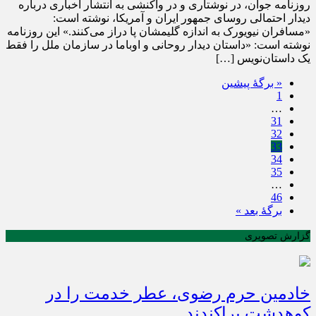
روزنامه جوان، در نوشتاری و در واکنشی به انتشار اخباری درباره
دیدار احتمالی روسای جمهور ایران و آمریکا، نوشته است:
«مسافران نیویورک به اندازه گلیمشان پا دراز می‌کنند.» این روزنامه
نوشته است: «داستان دیدار روحانی و اوباما در سازمان ملل را فقط
یک داستان‌نویس […]
« برگه‌ٔ پیشین
1
…
31
32
33
34
35
…
46
برگهٔ بعد »
گزارش تصویری
خادمین حرم رضوی، عطر خدمت را در
کوهدشت پراکندند