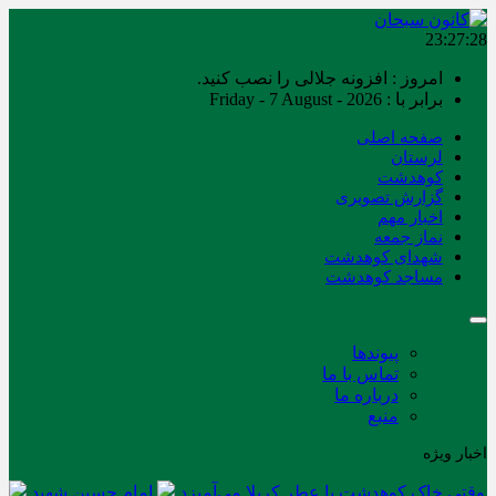
23:27:28
امروز : افزونه جلالی را نصب کنید.
برابر با : Friday - 7 August - 2026
صفحه اصلی
لرستان
کوهدشت
گزارش تصویری
اخبار مهم
نماز جمعه
شهدای کوهدشت
مساجد کوهدشت
پیوندها
تماس با ما
درباره ما
منبع
اخبار ویژه
وقتی خاک کوهدشت با عطر کربلا می‌آمیزد
امام حسین شهید