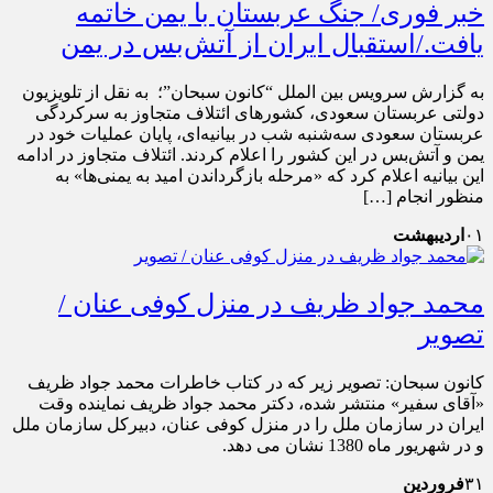
خبر فوری/ جنگ عربستان با یمن خاتمه
یافت./استقبال ایران از آتش‌بس در یمن
به گزارش سرویس بین الملل “کانون سبحان”؛ به نقل از تلویزیون
دولتی عربستان سعودی، کشورهای ائتلاف متجاوز به سرکردگی
عربستان سعودی سه‌شنبه شب در بیانیه‌ای، پایان عملیات خود در
یمن و آتش‌بس در این کشور را اعلام کردند. ائتلاف متجاوز در ادامه
این بیانیه اعلام کرد که «مرحله بازگرداندن امید به یمنی‌ها» به
منظور انجام […]
۰۱
اردیبهشت
محمد جواد ظريف در منزل کوفی عنان /
تصویر
کانون سبحان: تصویر زیر که در کتاب خاطرات محمد جواد ظريف
«آقای سفیر» منتشر شده، دکتر محمد جواد ظریف نماینده وقت
ایران در سازمان ملل را در منزل کوفی عنان، دبیرکل سازمان ملل
و در شهریور ماه 1380 نشان می دهد.
۳۱
فروردین