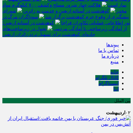
نماز است
هلاکت چهار شرور مسلح وکشف ۷۰۰ کیلوگرم مواد
مخدر
کوهدشت در آستانه اربعین و خدمت‌ به زائرین
شورای
پیشگیری از وقوع جرم کوهدشت برگزار شد
سوداگران مرگ در
تور اطلاعاتی عملیاتی تکاوران فراجا
کوهدشت در آستانه اربعین؛
از آمادگی زیرساختی تا آمادگی مردمی
تحول در زیرساخت‌های
جاده‌ای کوهدشت برای تسهیل تردد زائران اربعین
پیوندها
تماس با ما
درباره ما
منبع
خانه
کانال تلگرام
اینستاگرام
ایتا
بین الملل
۰۲
اردیبهشت