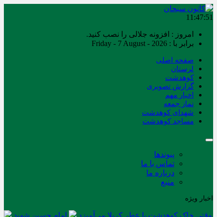
11:47:51
امروز : افزونه جلالی را نصب کنید.
برابر با : Friday - 7 August - 2026
صفحه اصلی
لرستان
کوهدشت
گزارش تصویری
اخبار مهم
نماز جمعه
شهدای کوهدشت
مساجد کوهدشت
پیوندها
تماس با ما
درباره ما
منبع
اخبار ویژه
وقتی خاک کوهدشت با عطر کربلا می‌آمیزد
امام حسین شهید