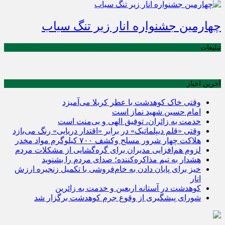
چهارمین جشنواره انار زیر تنگ سیاب
تبلیغات
آخرین اخبار
وقتی خاک کوهدشت با عطر کربلا می‌آمیزد
امام حسین شهید نماز است
خدمت به زائران، توفیق الهی و بی‌منت است
وقتی «قلم دیپلماتیک» در برابر «اقتدار دریایی» رنگ می‌بازد
هلاکت چهار شرور مسلح وکشف ۷۰۰ کیلوگرم مواد مخدر
لزوم هم‌افزایی مدیران برای گره‌گشایی از مشکلات مردم
هشدار به تیم مذاکره‌کننده؛ صدای مردم را بشنوید
خیز برای پایان دادن به خام‌فروشی با تکمیل زنجیره ارزش
انار
کوهدشت در آستانه اربعین و خدمت‌ به زائرین
شورای پیشگیری از وقوع جرم کوهدشت برگزار شد