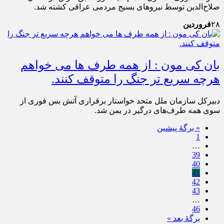
صلاح‌الدین توسط نیروهای بسیج مردمی عراقی کشته شد.
۲۸
فروردین
بان کی مون : از همه طرف ها می خواهم
هرچه سریع تر جنگ را متوقف کنند.
دبیرکل سازمان ملل متحد خواستار برقراری آتش بس فوری از
سوی همه طرف‌های درگیر در یمن شد.
« برگه‌ٔ پیشین
1
…
39
40
41
42
43
…
46
برگهٔ بعد »