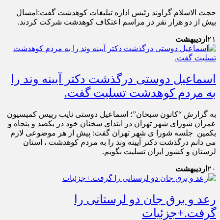
حجت الاسلام گراوند رئیس اداره تبلیغات کوهدشت گفت:امسال
بیش از دو هزار نفر در مراسم اعتکاف کوهدشت شرکت کردند.
۲۱
اردیبهشت
اسماعیل دوستی درگذشت دکتر آیینه وند را
به مردم کوهدشت تسلیت گفت.
به گزارش “کانون سبحان”؛ اسماعیل دوستی نایب رییس کمیسیون
عمران شورای شهر تهران در ابتدای سخنان خود در یکصد و پنجاه و
یکمین جلسه شورا ی شهر تهران گفت: پیش از هر موضوعی لازم
می دانم درگذشت دکتر آیینه وند را به مردم کوهدشت ، استان
لرستان و کشور ایران تسلیت بگویم.
۲۰
اردیبهشت
رعد و برق جان دو لرستانی را
گرفت.+جزئیات