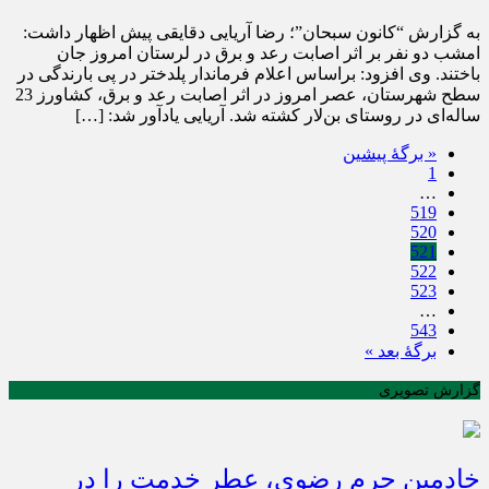
به گزارش “کانون سبحان”؛ رضا آریایی دقایقی پیش اظهار داشت:
امشب دو نفر بر اثر اصابت رعد و برق در لرستان امروز جان
باختند. وی افزود: براساس اعلام فرماندار پلدختر در پی بارندگی در
سطح شهرستان، عصر امروز در اثر اصابت رعد و برق، کشاورز 23
ساله‌ای در روستای بن‌لار کشته شد. آریایی یادآور شد: […]
« برگه‌ٔ پیشین
1
…
519
520
521
522
523
…
543
برگهٔ بعد »
گزارش تصویری
خادمین حرم رضوی، عطر خدمت را در