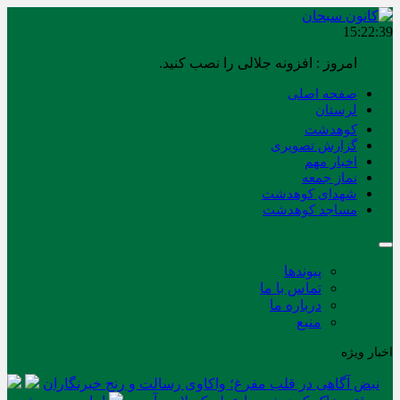
15:22:40
امروز : افزونه جلالی را نصب کنید.
صفحه اصلی
لرستان
کوهدشت
گزارش تصویری
اخبار مهم
نماز جمعه
شهدای کوهدشت
مساجد کوهدشت
پیوندها
تماس با ما
درباره ما
منبع
اخبار ویژه
نبض آگاهی در قلب مفرغ؛ واکاوی رسالت و رنج خبرنگاران