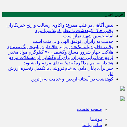
آخرین اخبار
نبض آگاهی در قلب مفرغ؛ واکاوی رسالت و رنج خبرنگاران
وقتی خاک کوهدشت با عطر کربلا می‌آمیزد
امام حسین شهید نماز است
خدمت به زائران، توفیق الهی و بی‌منت است
وقتی «قلم دیپلماتیک» در برابر «اقتدار دریایی» رنگ می‌بازد
هلاکت چهار شرور مسلح وکشف ۷۰۰ کیلوگرم مواد مخدر
لزوم هم‌افزایی مدیران برای گره‌گشایی از مشکلات مردم
هشدار به تیم مذاکره‌کننده؛ صدای مردم را بشنوید
خیز برای پایان دادن به خام‌فروشی با تکمیل زنجیره ارزش
انار
کوهدشت در آستانه اربعین و خدمت‌ به زائرین
صفحه نخست
پیوندها
تماس با ما