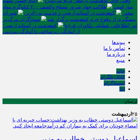
وقتی خاک کوهدشت با عطر کربلا می‌آمیزد
امام حسین شهید
نماز است
هلاکت چهار شرور مسلح وکشف ۷۰۰ کیلوگرم مواد
مخدر
کوهدشت در آستانه اربعین و خدمت‌ به زائرین
شورای
پیشگیری از وقوع جرم کوهدشت برگزار شد
سوداگران مرگ در
تور اطلاعاتی عملیاتی تکاوران فراجا
کوهدشت در آستانه اربعین؛
از آمادگی زیرساختی تا آمادگی مردمی
پیوندها
تماس با ما
درباره ما
منبع
خانه
کانال تلگرام
اینستاگرام
ایتا
لرستان
۲۵
اردیبهشت
اسماعیل دوستی خطاب به وزیر