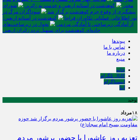
مخدر
کوهدشت در آستانه اربعین و خدمت‌ به زائرین
شورای
پیشگیری از وقوع جرم کوهدشت برگزار شد
سوداگران مرگ در
تور اطلاعاتی عملیاتی تکاوران فراجا
کوهدشت در آستانه اربعین؛
از آمادگی زیرساختی تا آمادگی مردمی
تحول در زیرساخت‌های
جاده‌ای کوهدشت برای تسهیل تردد زائران اربعین
پیوندها
تماس با ما
درباره ما
منبع
خانه
کانال تلگرام
اینستاگرام
ایتا
توحید
۱۸
مرداد
تعزیه روز عاشورا با حضور پرشور مردم