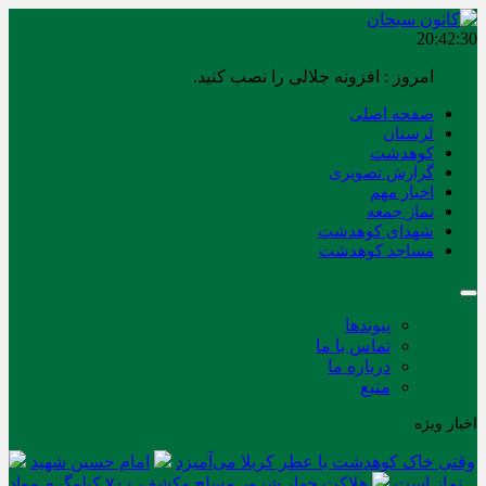
20:42:30
امروز : افزونه جلالی را نصب کنید.
صفحه اصلی
لرستان
کوهدشت
گزارش تصویری
اخبار مهم
نماز جمعه
شهدای کوهدشت
مساجد کوهدشت
پیوندها
تماس با ما
درباره ما
منبع
اخبار ویژه
وقتی خاک کوهدشت با عطر کربلا می‌آمیزد
امام حسین شهید
نماز است
هلاکت چهار شرور مسلح وکشف ۷۰۰ کیلوگرم مواد