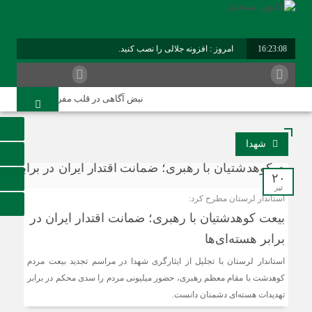
16:23:08
امروز : افزونه جلالی را نصب کنید.
نبض آگاهی در قلب مفرغ؛ واکاوی رسالت 
شهدا
۲۰
تیر
استاندار لرستان مطرح کرد:
بیعت کوهدشتیان با رهبری؛ ضمانت اقتدار ایران در
برابر هسته‌ای‌ها
استاندار لرستان با تجلیل از ایثارگری شهدا در مراسم تجدید بیعت مردم
کوهدشت با مقام معظم رهبری، حضور میلیونی مردم را سدی محکم در برابر
تهدیدات هسته‌ای دشمنان دانست.