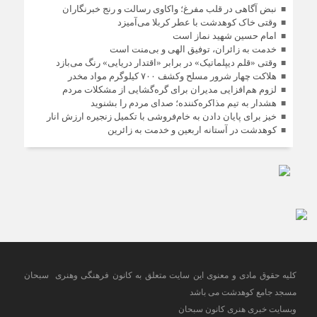
نبض آگاهی در قلب مفرغ؛ واکاوی رسالت و رنج خبرنگاران
وقتی خاک کوهدشت با عطر کربلا می‌آمیزد
امام حسین شهید نماز است
خدمت به زائران، توفیق الهی و بی‌منت است
وقتی «قلم دیپلماتیک» در برابر «اقتدار دریایی» رنگ می‌بازد
هلاکت چهار شرور مسلح وکشف ۷۰۰ کیلوگرم مواد مخدر
لزوم هم‌افزایی مدیران برای گره‌گشایی از مشکلات مردم
هشدار به تیم مذاکره‌کننده؛ صدای مردم را بشنوید
خیز برای پایان دادن به خام‌فروشی با تکمیل زنجیره ارزش انار
کوهدشت در آستانه اربعین و خدمت‌ به زائرین
کلیه حقوق مادی و معنوی این سایت متعلق به کانون فرهنگی وهنری سبحان
مسجد جامع کوهدشت می باشد
وبسایت خبری هنری کانون سبحان