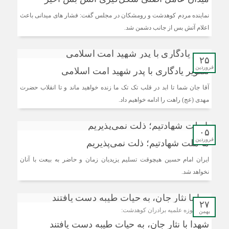
نماینده مردم کوهدشت و رومشکان در مجلس گفت: فشار های میدانی باعث
اعلام آتش بس از جانب دشمن شد.
۲۵
فروردین
تصویر یادگاری با پدر شهید امت اسلامی
آقا جان شما تا ابد در قلب تک تک ما زنده خواهید ماند و تا انقلاب حضرت
مهدی (عج) راهت را ادامه خواهیم داد.
۰۵
فروردین
ما ملت شهادتیم؛ ذلت نمی‌پذیریم
ایران امام حسین هیچوقت تسلیم یزیدیان زمان و حاضر به بیعت با آنان
نخواهد شد.
۲۷
مدیر حوزه علمیه برادران کوهدشت:
بهمن
شهدا با نثار جان، به حیات طیبه دست یافتند