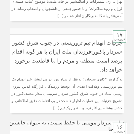
تهران، ری، شمیرانات و اسلامشهر در خانه ملت،با موضوع “بیانیه هسته‌ای
لوزان و روند مذاکرات” و با حضور جمعی از دانشجویان و اصحاب رسانه‌ در
آمفی‌تئاتر باشگاه خبرنگاران آغاز شد. در […]
۱۷
فروردین
جزئیات انهدام تیم تروریستی در جنوب شرق کشور
/سردار پاکپور:فرزندان ملت ایران با هر گونه اقدام
برضد امنیت منطقه و مردم را ،با قاطعیت برخورد
خواهد داد.
به گزارش “کانون سبحان”؛ به نقل از سپاه نیوز، در پی انتشار خبر انهدام یک
تیم تروریستی وهلاکت اعضای آن توسط رزمندگان قرارگاه قدس نیروی
زمینی سپاه در جنوب شرق کشور سردار سرتیپ پاسدار محمدپاکپور در
تشریح جزئیات این عملیات اظهار داشت: در پی اقدامات دقیق اطلاعاتی و
کشف وشناسایی آثار تردد واستقرار یک تیم […]
۱۶
فروردین