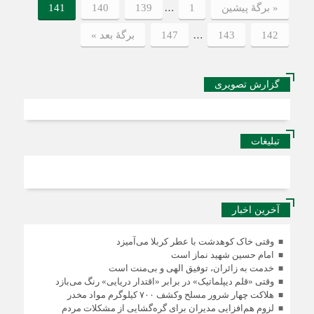
…
« برگه‌ٔ پیشین
1
139
140
141
…
142
143
147
برگهٔ بعد »
گزارش تصویری
تبلیغات
آخرین اخبار
وقتی خاک کوهدشت با عطر کربلا می‌آمیزد
امام حسین شهید نماز است
خدمت به زائران، توفیق الهی و بی‌منت است
وقتی «قلم دیپلماتیک» در برابر «اقتدار دریایی» رنگ می‌بازد
هلاکت چهار شرور مسلح وکشف ۷۰۰ کیلوگرم مواد مخدر
لزوم هم‌افزایی مدیران برای گره‌گشایی از مشکلات مردم