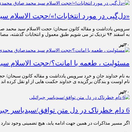
«دل‌گپی در مورد انتخابات!»/حجت الاسلام س
سرویس یادداشت و مقاله کانون سبحان/ حجت الاسلام سید محمد صاد
به اسفند ۹۴ نزدیک تر می شویم طبق معمول و انتخابات گذشته، مصاحبه ها، فاتحه های انتخاباتی و حضور […]
۳۰
تیر
مسئولیت ، طعمه یا امانت؟/حجت الاسلام س
به نام خداوند جان و خرد سرویس یادداشت و مقاله کانون سبحان/ 
نام اوست و بندگان برگزیده ی خداوند حکمت هایی از او نقل کرده اند ا
۲۰
تیر
6 دام خطرناک در دل متن توافق/سید‌یاسر جبرائیلی
اگر مسیر مذاکرات در همین جهت ادامه یابد، هیچ تضمینی وجود ندارد ک