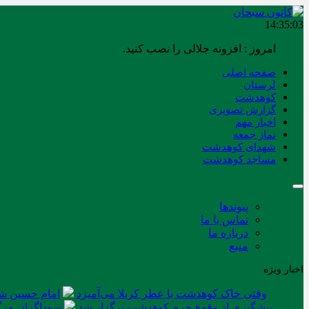
14:35:04
امروز : افزونه جلالی را نصب کنید.
صفحه اصلی
لرستان
کوهدشت
گزارش تصویری
اخبار مهم
نماز جمعه
شهدای کوهدشت
مساجد کوهدشت
پیوندها
تماس با ما
درباره ما
منبع
اخبار ویژه
وقتی خاک کوهدشت با عطر کربلا می‌آمیزد
امام حسین شه
پیشگیری از وقوع جرم کوهدشت برگزار شد
سوداگران مرگ 