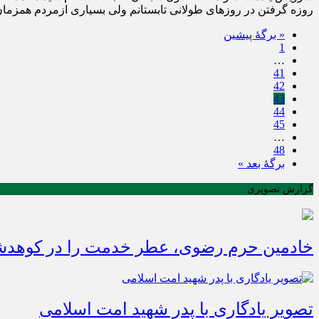
روزه گرفتن در روزهای طولانی تابستانم ولی بسیاری ازمردم همزما
« برگه‌ٔ پیشین
1
…
41
42
43
44
45
…
48
برگهٔ بعد »
گزارش تصویری
خادمین حرم رضوی، عطر خدمت را در کوهدشت
تصویر یادگاری با پدر شهید امت اسلامی