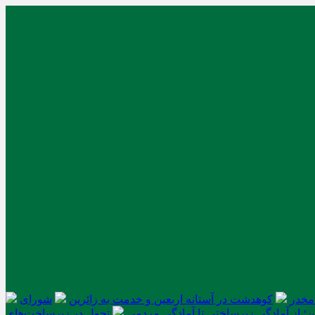
کوهدشت در آستانه اربعین و خدمت‌ به زائرین
شورای
ن؛ از آمادگی زیرساختی تا آمادگی مردمی
تحول در زیرساخت‌های