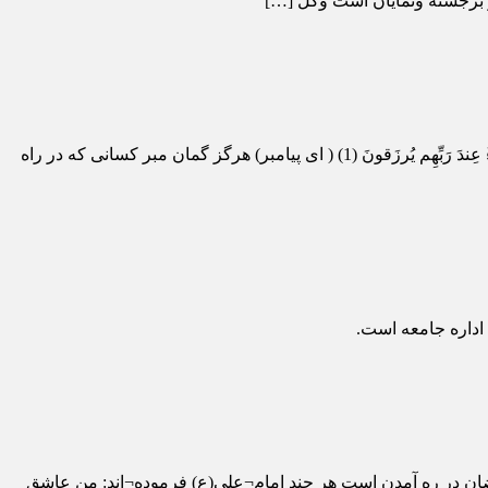
و برجسته ونمايان است وگل […]
کانون سبحان/اسماعیل جمیاری: صریح ترین کلام وحی در خصوص شهیدان این است که: وَلا تَحسَبَنَّ الَّذينَ قُتِلوا في سَبيلِ اللَّهِ أَمواتًا ۚ بَل أَحياءٌ عِندَ رَبِّهِم يُرزَقونَ (1) ( ای پیامبر) هرگز گمان مبر کسانی که در راه
 اداره جامعه است.
ضان در ره آمدن است هر چند امام¬علی(ع) فرموده¬اند: من عاشق