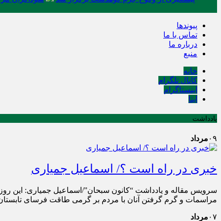
پیوندها
تماس با ما
درباره ما
منبع
خانه
کانال تلگرام
اینستاگرام
ایتا
یادداشت
۰۹
مرداد
خبری در راه است ؟/ اسماعیل جمیاری
سرویس مقاله و یادداشت “کانون سبحان”/اسماعیل جمیاری: این رو
مراسمات و گرم گرفتن آنان با مردم بر گرمی طاقت فرسای تابستان ا
۰۷
مرداد