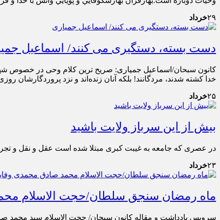
وحيات دوباره است.بهارقرآن بهارشكوفايي و پويايي وانس با خدا و 
۲۹
خرداد
دست بسته، دستگیری می کنند/ اسماعیل جمی
خدا کشته شدند، مردگانند! بلکه آنان زنده‌اند و نزد پروردگارشان روزی
۲۵
خرداد
بیش از این سرباز ولایت باشید
در عصری که جامعه به غیبت کبری مبتلا شده است عقل و نقل و تجربه 
۲۳
خرداد
ماه رمضان سنجق سلطان/حجت الاسلام محم
سرویس یادداشت و مقاله کانون سبحان/ حجت الاسلام سید محمد صادق