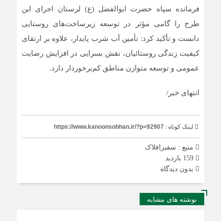
فرمانده سپاه حضرت ابوالفضل (ع) لرستان اجرای این
طرح را گامی مؤثر در توسعه زیرساخت‌های روستایی
دانست و تأکید کرد: تأمین آب شرب پایدار، علاوه بر ارتقای
کیفیت زندگی روستائیان، نقش بسزایی در افزایش رضایت
عمومی و توسعه متوازن مناطق کم‌برخوردار دارد.
انتهای خبر/
لینک کوتاه :
https://www.kanoonsobhan.ir/?p=92907
منبع : سفیرافلاک
159 بازدید
بدون دیدگاه
نوشته های مشابه