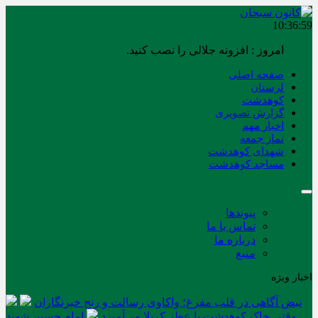
10:37:00
امروز : افزونه جلالی را نصب کنید.
صفحه اصلی
لرستان
کوهدشت
گزارش تصویری
اخبار مهم
نماز جمعه
شهدای کوهدشت
مساجد کوهدشت
پیوندها
تماس با ما
درباره ما
منبع
اخبار ویژه
نبض آگاهی در قلب مفرغ؛ واکاوی رسالت و رنج خبرنگاران
وقتی خاک کوهدشت با عطر کربلا می‌آمیزد
امام حسین شهید