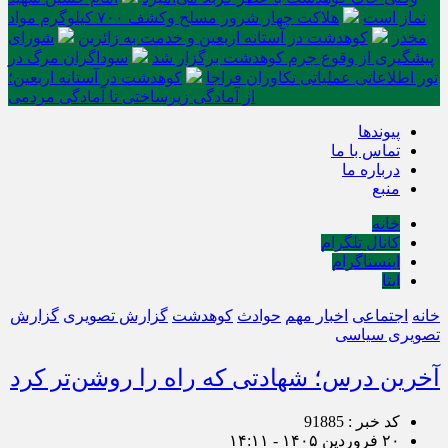
نماز است
هلاکت چهار شرور مسلح وکشف ۷۰۰ کیلوگرم مواد
مخدر
کوهدشت در آستانه اربعین و خدمت‌ به زائرین
شورای
پیشگیری از وقوع جرم کوهدشت برگزار شد
سوداگران مرگ در
تور اطلاعاتی عملیاتی تکاوران فراجا
کوهدشت در آستانه اربعین؛
از آمادگی زیرساختی تا آمادگی مردمی
پیوندها
تماس با ما
درباره ما
منبع
خانه
کانال تلگرام
اینستاگرام
ایتا
خانه
اجتماعی
اخبار مهم
حوادث
کوهدشت
گزارش تصویری
گزارش
تصویری سیاسی
آخرین درس؛ شهادتی که راه را روشن‌تر کرد
کد خبر : 91885
۲۰ فروردین ۱۴۰۵ - ۱۴:۱۱