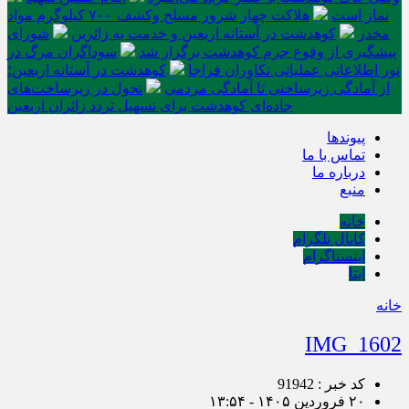
نماز است
هلاکت چهار شرور مسلح وکشف ۷۰۰ کیلوگرم مواد
مخدر
کوهدشت در آستانه اربعین و خدمت‌ به زائرین
شورای
پیشگیری از وقوع جرم کوهدشت برگزار شد
سوداگران مرگ در
تور اطلاعاتی عملیاتی تکاوران فراجا
کوهدشت در آستانه اربعین؛
از آمادگی زیرساختی تا آمادگی مردمی
تحول در زیرساخت‌های
جاده‌ای کوهدشت برای تسهیل تردد زائران اربعین
پیوندها
تماس با ما
درباره ما
منبع
خانه
کانال تلگرام
اینستاگرام
ایتا
خانه
IMG_1602
کد خبر : 91942
۲۰ فروردین ۱۴۰۵ - ۱۳:۵۴