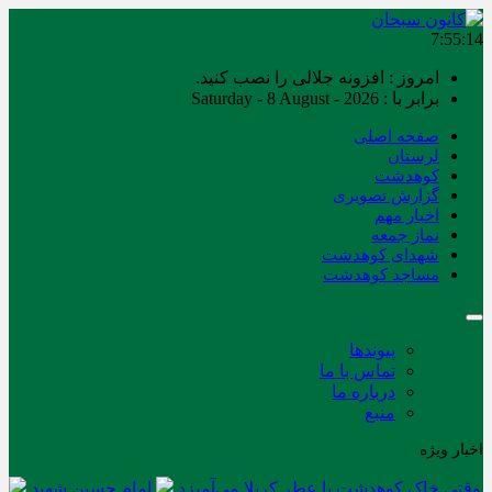
7:55:14
امروز : افزونه جلالی را نصب کنید.
برابر با : Saturday - 8 August - 2026
صفحه اصلی
لرستان
کوهدشت
گزارش تصویری
اخبار مهم
نماز جمعه
شهدای کوهدشت
مساجد کوهدشت
پیوندها
تماس با ما
درباره ما
منبع
اخبار ویژه
وقتی خاک کوهدشت با عطر کربلا می‌آمیزد
امام حسین شهید