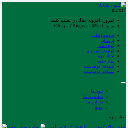
9:24:17
امروز : افزونه جلالی را نصب کنید.
برابر با : Friday - 7 August - 2026
صفحه اصلی
لرستان
کوهدشت
گزارش تصویری
اخبار مهم
نماز جمعه
شهدای کوهدشت
مساجد کوهدشت
پیوندها
تماس با ما
درباره ما
منبع
اخبار ویژه
وقتی خاک کوهدشت با عطر کربلا می‌آمیزد
امام حسین شهید