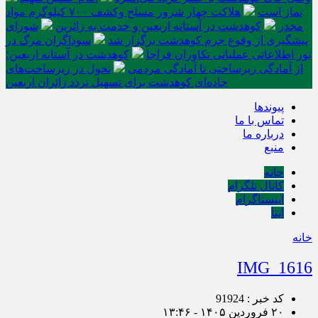
نماز است
هلاکت چهار شرور مسلح وکشف ۷۰۰ کیلوگرم مواد
مخدر
کوهدشت در آستانه اربعین و خدمت‌ به زائرین
شورای
پیشگیری از وقوع جرم کوهدشت برگزار شد
سوداگران مرگ در
تور اطلاعاتی عملیاتی تکاوران فراجا
کوهدشت در آستانه اربعین؛
از آمادگی زیرساختی تا آمادگی مردمی
تحول در زیرساخت‌های
جاده‌ای کوهدشت برای تسهیل تردد زائران اربعین
پیوندها
تماس با ما
درباره ما
منبع
خانه
کانال تلگرام
اینستاگرام
ایتا
خانه
IMG_1616
کد خبر : 91924
۲۰ فروردین ۱۴۰۵ - ۱۳:۴۶