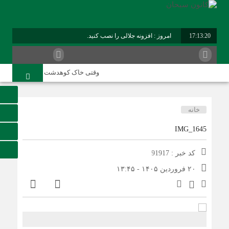
17:13:20
امروز : افزونه جلالی را نصب کنید.
وقتی خاک کوهدشت با عطر کربلا می‌آ
خانه
IMG_1645
کد خبر : 91917
۲۰ فروردین ۱۴۰۵ - ۱۳:۴۵