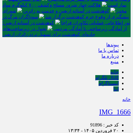
نماز است
هلاکت چهار شرور مسلح وکشف ۷۰۰ کیلوگرم مواد
مخدر
کوهدشت در آستانه اربعین و خدمت‌ به زائرین
شورای
پیشگیری از وقوع جرم کوهدشت برگزار شد
سوداگران مرگ در
تور اطلاعاتی عملیاتی تکاوران فراجا
کوهدشت در آستانه اربعین؛
از آمادگی زیرساختی تا آمادگی مردمی
تحول در زیرساخت‌های
جاده‌ای کوهدشت برای تسهیل تردد زائران اربعین
پیوندها
تماس با ما
درباره ما
منبع
خانه
کانال تلگرام
اینستاگرام
ایتا
خانه
IMG_1666
کد خبر : 91896
۲۰ فروردین ۱۴۰۵ - ۱۳:۳۴