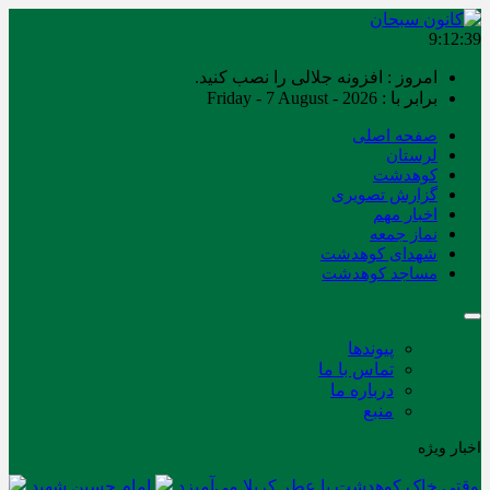
9:12:39
امروز : افزونه جلالی را نصب کنید.
برابر با : Friday - 7 August - 2026
صفحه اصلی
لرستان
کوهدشت
گزارش تصویری
اخبار مهم
نماز جمعه
شهدای کوهدشت
مساجد کوهدشت
پیوندها
تماس با ما
درباره ما
منبع
اخبار ویژه
وقتی خاک کوهدشت با عطر کربلا می‌آمیزد
امام حسین شهید