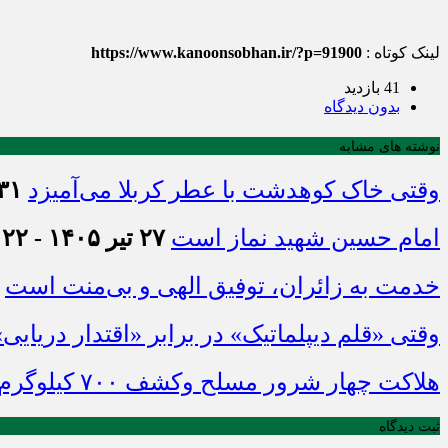
لینک کوتاه :
https://www.kanoonsobhan.ir/?p=91900
41 بازدید
بدون دیدگاه
نوشته های مشابه
وقتی خاک کوهدشت با عطر کربلا می‌آمیزد
۳۱ تیر ۱۴۰۵ - :۴۵
امام حسین شهید نماز است
۲۷ تیر ۱۴۰۵ - ۲۱:۲۲
خدمت به زائران، توفیق الهی و بی‌منت است
وقتی «قلم دیپلماتیک» در برابر «اقتدار دریایی
هلاکت چهار شرور مسلح وکشف ۷۰۰ کیلوگرم مواد مخدر
ثبت دیدگاه