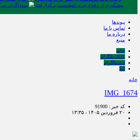
پیشگیری از وقوع جرم کوهدشت برگزار شد
سوداگران مرگ 
پیوندها
تماس با ما
درباره ما
منبع
خانه
کانال تلگرام
اینستاگرام
ایتا
خانه
IMG_1674
کد خبر : 91900
۲۰ فروردین ۱۴۰۵ - ۱۳:۳۵