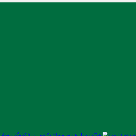
ید نماز است
هلاکت چهار شرور مسلح وکشف ۷۰۰ کیلوگرم مواد مخدر