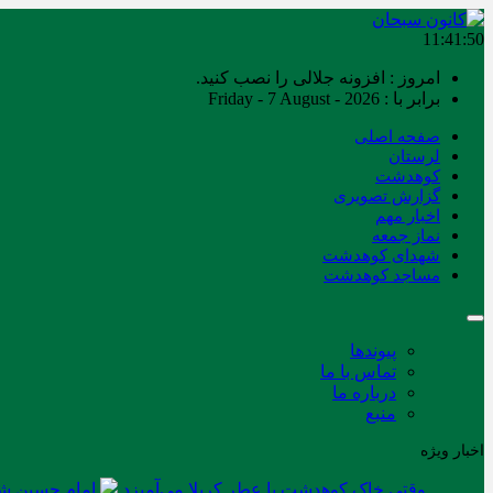
11:41:50
امروز : افزونه جلالی را نصب کنید.
برابر با : Friday - 7 August - 2026
صفحه اصلی
لرستان
کوهدشت
گزارش تصویری
اخبار مهم
نماز جمعه
شهدای کوهدشت
مساجد کوهدشت
پیوندها
تماس با ما
درباره ما
منبع
اخبار ویژه
وقتی خاک کوهدشت با عطر کربلا می‌آمیزد
امام حسین شه