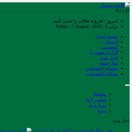
0:11:23
امروز : افزونه جلالی را نصب کنید.
برابر با : Friday - 7 August - 2026
صفحه اصلی
لرستان
کوهدشت
گزارش تصویری
اخبار مهم
نماز جمعه
شهدای کوهدشت
مساجد کوهدشت
پیوندها
تماس با ما
درباره ما
منبع
اخبار ویژه
وقتی خاک کوهدشت با عطر کربلا می‌آمیزد
امام حسین شه