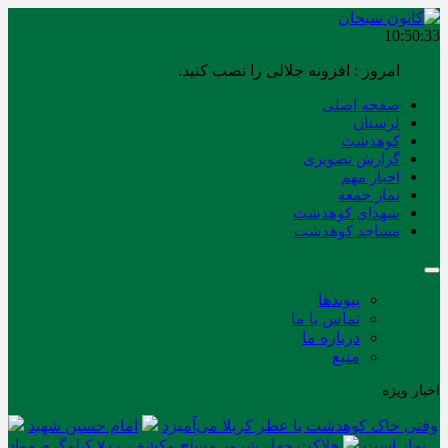
10:50:33
امروز : افزونه جلالی را نصب کنید.
صفحه اصلی
لرستان
کوهدشت
گزارش تصویری
اخبار مهم
نماز جمعه
شهدای کوهدشت
مساجد کوهدشت
پیوندها
تماس با ما
درباره ما
منبع
اخبار ویژه
وقتی خاک کوهدشت با عطر کربلا می‌آمیزد
امام حسین شهید
نماز است
هلاکت چهار شرور مسلح وکشف ۷۰۰ کیلوگرم مواد