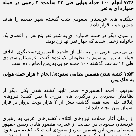
۷:۴۶ انجام ۱۰۰ حمله هوایی طی ۲۴ ساعت/ ۴ زخمی در حمله
خمپاره ای به تعز
جنگنده های عربستان سعودی شب گذشته شهر صعده را هدف
چندین حمله قرار دادند.
از سوی دیگر در حمله خمپاره ای به شهر تعز پنج نفر از اعضای یک
خانواده زخمی شدند که چهار نفر آنها زن بودند.
بی.بی.سی عربی نیز به نقل از «احمد العسیری»سخنگوی ائتلاف
حمله به یمن موسوم به «طوفان کوبنده» گفت: عربستان سعودی
طی ۲۴ ساعت گذشته ۱۰۰ حمله هوایی به یمن انجام داده است.
۱:۵۳ کشته شدن هفتمین نظامی سعودی/ انجام ۲ هزار حمله هوایی
به خاک یمن
سرتیپ «احمد العسیری» ضمن تایید کشته شدن یکی دیگر از
نظامیان سعودی در درگیری های مرزی با یمن گفت: نیروهای
ائتلاف طی سه هفته گذشته بیش از ۲ هزار نوبت پرواز بر فراز
آسمان یمن انجام داده اند.
از زمان آغاز حملات نیروهای ائتلاف کشورهای عربی به رهبری
عربستان سعودی در حمایت از عبدربه منصور هادی رییس جمهور
مستعفی یمن، این هفتمین سرباز سعودی است که کشته می شود.
پیشتر سه سرباز دیگر سعودی و سه عضو نیروی مرزبانی این کشور