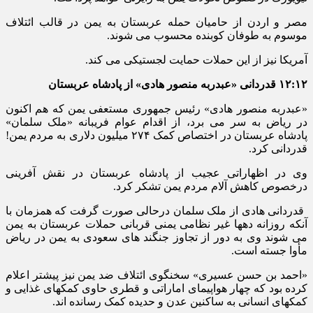
مصر و اردن از حامیان حمله عربستان به یمن در قالب ائتلاف
موسوم به طوفان کوبنده محسوب می شوند.
آمریکا نیز از این حملات حمایت لجستیکی می کند.
۱۲:۱۲ قدردانی «عبدربه منصور هادی» از پادشاه عربستان
«عبدربه منصور هادی» رئیس جمهوری مستعفی یمن که هم اکنون
در ریاض به سر می برد، از اقدام عوام فریبانه «ملک سلمان»
پادشاه عربستان در اختصاص کمک ۲۷۴
میلیون دلاری به مردم یمن!
قدردانی کرد.
وی در اظهاراتی عجیب از پادشاه عربستان در نقش آفرینی
درخصوص کاهش آلام مردم یمن تشکر کرد.
قدردانی
هادی از ملک سلمان درحالی صورت گرفت که همزمان با
آنکه
روزانه دهها غیر نظامی یمنی قربانی حملات عربستان به یمن
می شوند وی به دور از تجاوز جنگند های سعودی به یمن در ریاض
مأوا جسته است.
«احمد بن حسن عسیری» سخنگوی ائتلاف ضد یمن نیز پیشتر اعلام
کرده بود که چهار هواپیمای اماراتی و قطری حاوی کمکهای غذایی و
کمکهای انسانی به ساکنین عدن و حدیده کمک رسانده اند.