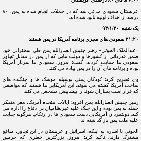
۷:۰۰ ادعای ۸۰ درصدی عربستان
عربستان سعودی مدعی شد که در حملات انجام شده به یمن، ۸۰
درصد از اهداف اولیه نابود شده اند.
یک شنبه
۹۴/۱/۳۰
۲۱:۲۰ سعودی های مجری برنامه آمریکا در یمن هستند
«عبدالملک الحوثی» رهبر جنبش انصارالله یمن طی سخنرانی خود
ضمن قدردانی از کشورها و دولت هایی که از یمن در مقابل تجاوز
سعودی ها حمایت کردند، گفت: امروز، سعودی ها سرباز آمریکا
بوده و برنامه های آن را در یمن پیاده می کنند.
وی تصریح کرد: کودکان یمنی بوسیله موشک ها و جنگنده های
ساخت آمریکا کشته می شوند. این آمریکایی ها هستند که مواضعی
که قرار است بمباران شوند را پیشاپیش مشخص می کنند.
رهبر جنبش انصارالله یمن افزود: ایالات متحده آمریکا، مغز متفکر
حمله به یمن بوده و این جنگ علیه غیرنظامیان بی دفاع را اداره می
کند. دولتمردان آمریکایی دست سعودی ها در ارتکاب هرگونه جنایت
علیه ملت یمن باز گذاشته اند.
الحوثی با اشاره به اینکه، اسرائیل و عربستان در این تجاوز، منافع
مشترک دارند، تأکید کرد: امروز، بزرگترین خطری که حرمین