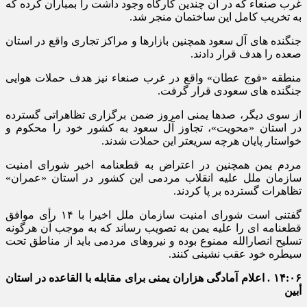
غرب صنعاء که در آن چندین کارگاه وجود داشت را بمباران کرده که
به تخریب کامل این ساختمان منجر شد.
جنگنده های آل سعود همچنین بازارها و مراکز تجاری واقع در استان
صعده را هدف قرار دادند.
منطقه «فوج عطان» واقع در غرب صنعاء نیز هدف حملات هوایی
جنگنده های سعودی قرار گرفت.
از سوی دیگر، صدها یمنی امروز ضمن برگزاری تظاهراتی گسترده
در استان «محویت»، تجاوز آل سعود به کشور خود را محکوم و
خواستار پایان هرچه سریعتر این حملات شدند.
مردم یمن همچنین در اعتراض به قطعنامه اخیر شورای امنیت
سازمان ملل علیه انقلاب مردمی این کشور در استان «عمران»
تظاهرات گسترده بر پا کردند.
گفتنی است شورای امنیت سازمان ملل اخیرا با ۱۴ رأی موافق
قطعنامه ای را علیه یمن به تصویب رساند که به موجب آن هرگونه
تسلیح انصارالله ممنوع بوده و نیروهای مردمی باید از مناطق تحت
سیطره خود عقب نشینی کنند.
۱۴:۰۶ . اعلام آمادگی هزاران یمنی برای مقابله با القاعده در استان
أبین