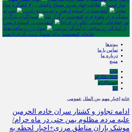
نماز است
هلاکت چهار شرور مسلح وکشف ۷۰۰ کیلوگرم مواد
مخدر
کوهدشت در آستانه اربعین و خدمت‌ به زائرین
شورای
پیشگیری از وقوع جرم کوهدشت برگزار شد
سوداگران مرگ در
تور اطلاعاتی عملیاتی تکاوران فراجا
کوهدشت در آستانه اربعین؛
از آمادگی زیرساختی تا آمادگی مردمی
تحول در زیرساخت‌های
جاده‌ای کوهدشت برای تسهیل تردد زائران اربعین
پیوندها
تماس با ما
درباره ما
منبع
خانه
کانال تلگرام
اینستاگرام
ایتا
خانه
اخبار مهم
بین الملل
عمومی
ادامه تجاوز و کشتار سران خادم الحرمین
علیه مردم مظلوم یمن حتی در ماه حرام/
موشک باران مناطق مرزی+اخبار لحظه به