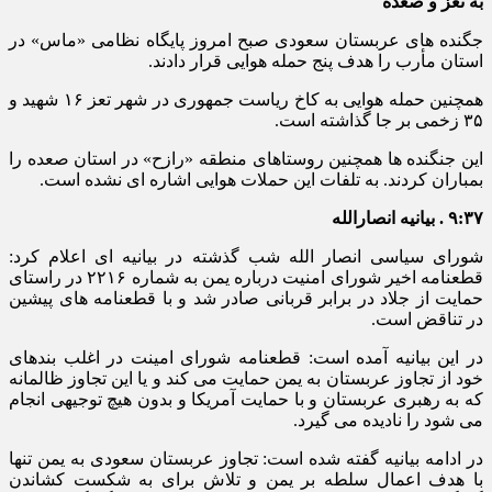
به تعز و صعده
جگنده های عربستان سعودی صبح امروز پایگاه نظامی «ماس» در
استان مأرب را هدف پنج حمله هوایی قرار دادند.
همچنین حمله هوایی به کاخ ریاست جمهوری در شهر تعز ۱۶ شهید و
۳۵ زخمی بر جا گذاشته است.
این جنگنده ها همچنین روستاهای منطقه «رازح» در استان صعده را
بمباران کردند. به تلفات این حملات هوایی اشاره ای نشده است.
۹:۳۷ . بیانیه انصارالله
شورای سیاسی انصار الله شب گذشته در بیانیه ای اعلام کرد:
قطعنامه اخیر شورای امنیت درباره یمن به شماره ۲۲۱۶ در راستای
حمایت از جلاد در برابر قربانی صادر شد و با قطعنامه های پیشین
در تناقض است.
در این بیانیه آمده است: قطعنامه شورای امینت در اغلب بندهای
خود از تجاوز عربستان به یمن حمایت می کند و یا این تجاوز ظالمانه
که به رهبری عربستان و با حمایت آمریکا و بدون هیچ توجیهی انجام
می شود را نادیده می گیرد.
در ادامه بیانیه گفته شده است: تجاوز عربستان سعودی به یمن تنها
با هدف اعمال سلطه بر یمن و تلاش برای به شکست کشاندن