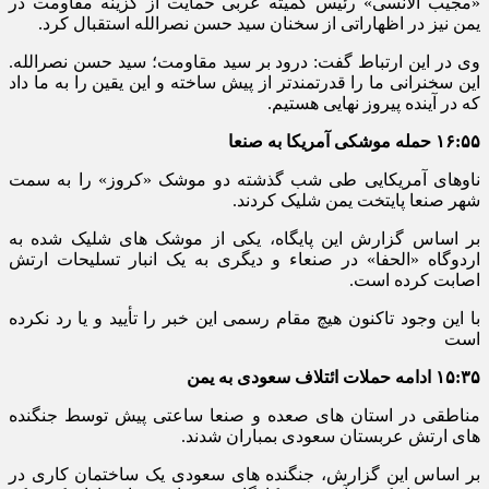
«مجیب الأنسی» رئیس کمیته عربی حمایت از گزینه مقاومت در
یمن نیز در اظهاراتی از سخنان سید حسن نصرالله استقبال کرد.
وی در این ارتباط گفت: درود بر سید مقاومت؛ سید حسن نصرالله.
این سخنرانی ما را قدرتمندتر از پیش ساخته و این یقین را به ما داد
که در آینده پیروز نهایی هستیم.
۱۶:۵۵ حمله موشکی آمریکا به صنعا
ناوهای آمریکایی طی شب گذشته دو موشک «کروز» را به سمت
شهر صنعا پایتخت یمن شلیک کردند.
بر اساس گزارش این پایگاه، یکی از موشک های شلیک شده به
اردوگاه «الحفا» در صنعاء و دیگری به یک انبار تسلیحات ارتش
اصابت کرده است.
با این وجود تاکنون هیچ مقام رسمی این خبر را تأیید و یا رد نکرده
است
۱۵:۳۵ ادامه حملات ائتلاف سعودی به یمن
مناطقی در استان های صعده و صنعا ساعتی پیش توسط جنگنده
های ارتش عربستان سعودی بمباران شدند.
بر اساس این گزارش، جنگنده های سعودی یک ساختمان کاری در