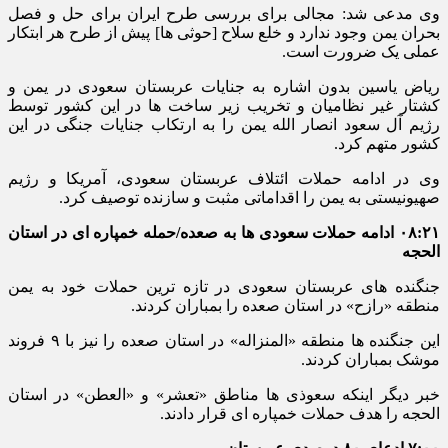
وی مدعی شد: مجالی برای بررسی طرح ایران برای حل و فصل
بحران یمن وجود ندارد و خلع سلاح [حوثی ها] پیش از طرح هر ابتکار
عملی یک ضرورت است.
ریاض یاسین بدون اشاره به جنایات عربستان سعودی در یمن و
کشتار غیر نظامیان و تخریب زیر ساخت ها در این کشور توسط
رژیم آل سعود انصار الله یمن را به ارتکاب جنایات جنگی در این
کشور متهم کرد.
وی در ادامه حملات ائتلاف عربستان سعودی، آمریکا و رژیم
صهیونیستی به یمن را اقداماتی مثبت و سازنده توصیف کرد.
۰۸:۲۱ ادامه حملات سعودی ها به صعده/حمله خمپاره ای در استان
الحجه
جنگنده های عربستان سعودی در تازه ترین حملات خود به یمن
منطقه «رازح» در استان صعده را بمباران کردند.
این جنگنده ها منطقه «المنزاله» در استان صعده را نیز با ۹ فروند
موشک بمباران کردند.
خبر دیگر اینکه سعوذی ها مناطق «تعشر» و «العطن» در استان
الحجه را هدف حملات خمپاره ای قرار دادند.