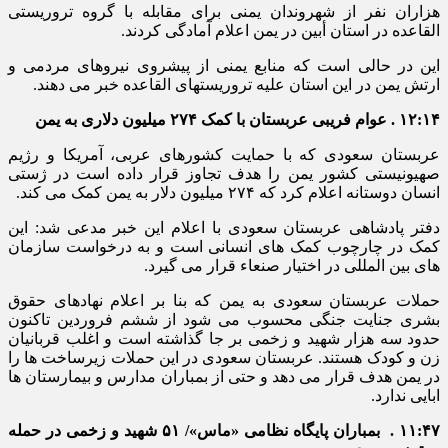
هزاران نفر از شهروندان یمنی برای مقابله با گروه تروریستی
القاعده در استان أبین در یمن اعلام آمادگی کردند.
این در حالی است که منابع یمنی از پیشروی نیروهای مردمی و
ارتش یمن در این استان علیه تروریستهای القاعده خبر می دهند.
۱۲:۱۴ . عوام فریبی عربستان با کمک ۲۷۴ میلیون دلاری به یمن
عربستان سعودی که با حمایت کشورهای عربی، آمریکا و رژیم
صهیونیستی کشور یمن را هدف تجاوز قرار داده است در ژستی
انسان دوستانه اعلام کرد که ۲۷۴ میلیون دلار به یمن کمک می کند.
دفتر پادشاهی عربستان سعودی با اعلام این خبر مدعی شد: این
کمک در چارچوب کمک های انسانی است و به درخواست سازمان
های بین المللی در اختیار صنعاء قرار می گیرد.
حملات عربستان سعودی به یمن که بنا بر اعلام نهادهای حقوق
بشری جنایت جنگی محسوب می شود از ششم فروردین تاکنون
حدود سه هزار شهید و زخمی بر جا گذاشته است و اغلب قربانیان
زن و کودک هستند. عربستان سعودی در این حملات زیرساخت ها را
در یمن هدف قرار می دهد و حتی از بمباران مدارس و بیمارستان ها
ابایی ندارد.
۱۱:۴۷ . بمباران پایگاه نظامی «ماس»/ ۵۱ شهید و زخمی در حمله