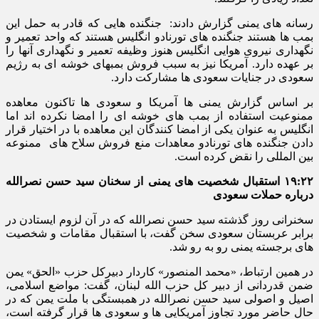
رسانه های یمنی گزارش دادند: جنگنده هایی که قادر به حمل این
بمب ها هستند جنگنده های تورنادو انگلیس هستند که واحد تعمیر و
نگهداری نیروی هوایی انگلیس هنوز وظیفه تعمیر و نگهداری آنها را
بر عهده دارد. آمریکا نیز به سبب فروش بمبهای خوشه ای به رژیم
سعودی در جنایات سعودی ها مشارکت دارد.
بر اساس گزارش یمنی ها آمریکا و سعودی ها تاکنون معاهده
ممنوعیت استفاده از بمب های خوشه ای را امضا نکرده اند اما
انگلیس به عنوان یکی از امضا کنندگان این معاهده با در اختیار قرار
دادن جنگنده های تورنادو معاهدات منع فروش سلاح های ممنوعه
بین المللی را نقض کرده است.
۱۹:۲۲ استقبال شخصیت های یمنی از سخنان سید حسن نصرالله
درباره حملات سعودی
سخنرانی روز گذشته سید حسن نصرالله که در آن لزوم ایستادن در
برابر عربستان سعودی سخن گفت، با استقبال مقامات و شخصیت
های برجسته یمنی رو به رو شد.
در همین ارتباط، «محمد المنصور» کاردار دبیرکل حزب «الحق» یمن
ضمن قدردانی از دبیر کل حزب الله لبنان، گفت: مواضع اسلامی،
اصیل و اصولی سید حسن نصرالله در همبستگی با ملت یمن که در
حال حاضر مورد تجاوز آمریکایی ها و سعودی ها قرار گرفته است،