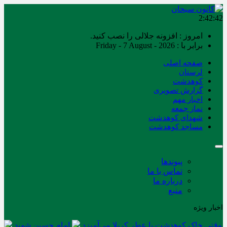
2:42:43
امروز : افزونه جلالی را نصب کنید.
برابر با : Friday - 7 August - 2026
صفحه اصلی
لرستان
کوهدشت
گزارش تصویری
اخبار مهم
نماز جمعه
شهدای کوهدشت
مساجد کوهدشت
پیوندها
تماس با ما
درباره ما
منبع
اخبار ویژه
وقتی خاک کوهدشت با عطر کربلا می‌آمیزد
امام حسین شهید