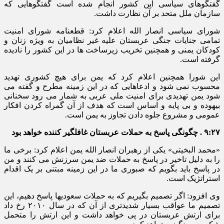
گفتگوهای سیاسی این کشور انجام شده است گفتگوهایی که
سازمان ملل متحد بر آن نظارت داشت.
شورای سیاسی انصار الله اعلام کرد: قطعنامه شورای امنیت
تمامی جنایات جنگی عربستان علیه غیر نظامیان به ویژه زنان و
کودکان یمنی و همچنین تخریب زیرساخت ها در این کشور را نادیده
گرفته است.
این شورا همچنین اعلام کرد که یمن برای هیچ کشوری تهدید
محسوب نمی شود و ادعاهایی که در این زمینه مطرح و گفته می
شود یمن تهدیدی برای امنیت ملی عربی به شمار می رود سخنانی
بیهوده و بی پایه و اساس است که هدف از آن گمراه کردن افکار
عمومی و مشروع جلوه دادن تجاوز به یمن است.
۹:۲۷ . چگونگی پاسخ به حملات عربستان غافلگیر کننده خواهد بود
«محمد البخیتی» یکی از رهبران انصار الله یمن اعلام کرد: برخی ما
را به دلیل تاخیر در پاسخ به حملات ضد یمن سرزنش می کنند و من
در پاسخ باید بگویم که صبوری ما در این زمینه مبتنی بر یک اقدام
استراتژیک است.
وی افزود: اگر تصمیم بگیریم که به حملات سعودیها پاسخ دهیم، این
تصمیم ما عواقب بسیار شدیدتری از آن که در سال ۲۰۱۰ رخ داد
برای ارتش عربستان در پی خواهد داشت و این ارتش را متحمل