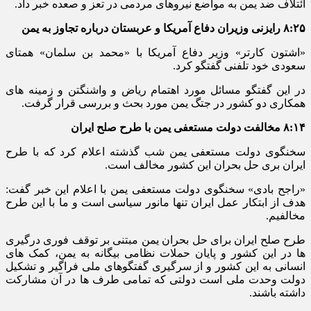
ائتلاف ضد یمن به مواضع نیروهای مردمی در تعز و صعده خبر داد.
۸:۲۵ رایزنی وزیران دفاع آمریکا و عربستان درباره تجاوز به یمن
«اشتون کارتر» وزیر دفاع آمریکا با «محمد بن سلمان» همتای
سعودی خود تلفنی گفتگو کرد.
در این گفتگو مسائل مورد اهتمام ریاض و واشنگتن و زمینه های
همکاری دو کشور در جتگ یمن مورد بحث و بررسی قرار گرفت.
۸:۱۴ مخالفت دولت مستعفی یمن با طرح صلح ایران
سخنگوی دولت مستعفی یمن شب گذشته اعلام کرد که با طرح
ایران بری حل بحران این کشور مخالف است.
«راجح بادی» سخنگوی دولت مستعفی یمن با اعلام این خبر گفت:
هدف از ابتکار عمل ایران تنها مانور سیاسی است و ما با این طرح
مخالفیم.
طرح صلح ایران برای حل بحران یمن مبتنی بر توقف فوری درگیری
ها در این کشور و پایان حملات نظامی بیگانه به یمن، کمک های
انسانی به این کشور و از سرگیری گفتگوهای ملی فراگیر و تشکیل
دولت وحدت ملی است دولتی که تمامی طرف ها در آن مشارکت
داشته باشند.