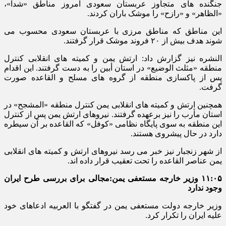
جنگنده های متجاوز عربستان سعودی امروز مناطق «شدا»،
«الظاهر» و «رازح» را موشک باران کردند.
این مناطق که مناطق مرزی با عربستان سعودی محسوب می
شوند هدف بیش از ۲۰ فروند موشک قرار گرفتند.
النشره نیز گزارش داد: ارتش یمن و کمیته های انقلابی کنترل
منطقه «مثلث الوضیع» در استان أبین را به دست گرفتند. این اقدام
پس از پاکسازی منطقه از گروه های مسلح و القاعده صورت
گرفت.
همچنین ارتش و کمیته های انقلابی یمن کنترل منطقه «المشجح» در
استان مأرب را نیز برعهده گرفتند. نیروهای ارتش یمن پس از کنترل
این منطقه به سوی پایگاه نظامی «کوفل» که القاعده بر آن سیطره
دارد در حال پیشروی هستند.
از شهر زنجبار نیز خبر می رسد نیروهای ارتش و کمیته های انقلابی
یمن عناصر القاعده را تحت تعقیب قرار داده اند.
۱۱:۰۵ وزیر خارجه مستعفی یمن:مجالی برای بررسی طرح ایران
وجود ندارد
وزیر خارجه دولت مستعفی یمن در گفتگو با العربیه ادعاهای خود
علیه ایران را تکرار کرد.