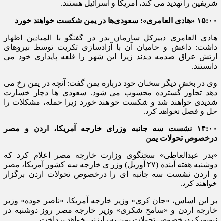
شریفین را تهدید می کند، آمریکا و اسرائیل هستند.
۱۵:۰۰ «هادی العامری»: سعودی‌ها در یمن شکست خواهند خورد
هادی العامری دبیرکل سازمان بدر در گفتگو با المیادین اظهار
داشت: داعش و حامیان آن با آزادسازی تکریت توسط نیروهای
ارتش عراق صدمه دیدند زیرا این شهر را قلعه پایداری خود می
دانستند.
وی در بخش دیگر سخنان خود درباره یمن گفت: آنچه در یمن رخ می
دهد تجاوز گسترده محسوب می شود. سعودی ها دچار خسارت
شدیدی خواهند شد و شکست خواهند خورد زیرا حمله، مشکلات را
حل و فصل نخواهد کرد.
۱۴:۰۰ نشست سه جانبه وزرای خارجه آمریکا، اردن و مصر
درخصوص تحولات یمن
«بدر عبدالعاطی» سخنگوی وزارت خارجه مصر اعلام کرد که
دوشنبه هفته آینده (۲۷ آوریل) وزرای خارجه سه کشور آمریکا، مصر
و اردن نشست سه جانبه ای را درخصوص تحولات اردن برگزار
خواهند کرد.
بر این اساس، «جان کری» وزیر خارجه آمریکا، «ناصر جوده» وزیر
خارجه اردن و «سامح شکری» وزیر خارجه مصر روز دوشنبه در
نیویورک درخصوص تحولات یمن به رایزنی خواهد پرداخت.