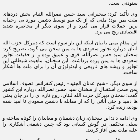
ستودنی است.
وی تأکید کرد: سخنرانی سید حسن نصرالله التیام بخش دردهای
ملت یمن بود؛ ملتی که از یک سو توسط دشمن مورد بی رحمانه
ترین حملات قرار می گیرد و از سوی دیگر از محاصره شدید
اقتصادی رنج می برد.
این مقام یمنی با بیان اینکه این بار سوم است که دبیرکل حزب الله
لبنان درباره تجاوز سعودی ها به یمن سخن می گوید، تصریح کرد:
سخنان سید حسن نصرالله، قوی و عمیق بوده و از حقیقت تجاوز
سعودی ها به یمن پرده برداشت. این سخنان، ماهیت شیطانی این
تجاوز و ریشه های تاریخی و ایدئولوژی آن را برای ملت ها آشکار
ساخت.
از سوی دیگر، «شیخ عدنان الجنید» رئیس کنفرانس تصوف اسلامی
یمن ضمن استقبال از سخنان سید حسن نصرالله درباره این کشور
گفت: سخنان دبیرکل حزب الله لبنان، روح تازه ای را در جان یمنی
ها دمید و حتی آنانی را که از مقابله با دشمن سعودی نا امید شده
بودند، زنده کرد.
وی ادامه داد: این سخنان، زبان دشمنان و معاندان را کوتاه ساخته و
سیلی محکمی در گوش کسانی بود که چنین دشمنی آشکاری را
علیه ملت یمن آغاز کردند.