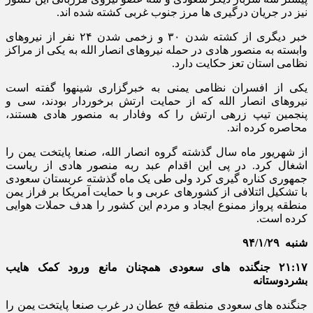
نیز در جریان درگیری ها مرز جنوب غربی کشته شده اند.
خبر دیگری از کشته شدن ۳۰ و زخمی شدن ۲۴ نفر از نیروهای
وابسته به منصور هادی در حمله نیروهای انصار الله به یکی از مراکز
نظامی استان تعز حکایت دارد.
یکی از افسران نظامی یمنی به خبرگزاری شینهوا گفته است
نیروهای انصار الله که از حمایت ارتش برخوردار بودند، سی و
پنجمین تیپ زرهی ارتش را که وفادار به منصور هادی هستند،
محاصره کرده اند.
از شهریور ماه سال گذشته گروه انصار الله، صنعا پایتخت یمن را
اشغال کرد. در پی این اقدام عبد ربه منصور هادی از ریاست
جمهوری کناره گیری کرد ولی طی یک ماه گذشته عربستان سعودی
با تشکیل ائتلافی از کشورهای عربی و با حمایت آمریکا بر فراز یمن
منطقه پرواز ممنوع ایجاد و مردم این کشور را هدف حملات هوایی
کرده است.
شنبه
۹۴/۱/۲۹
۲۱:۱۷ جنگنده های سعودی همچنان مانع ورود کمک هایب
بشردوستانه
جنگنده های سعودی منطقه فج عطان در غرب صنعا پایتخت یمن را