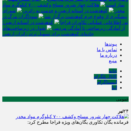
نماز است
هلاکت چهار شرور مسلح وکشف ۷۰۰ کیلوگرم مواد
مخدر
کوهدشت در آستانه اربعین و خدمت‌ به زائرین
شورای
پیشگیری از وقوع جرم کوهدشت برگزار شد
سوداگران مرگ در
تور اطلاعاتی عملیاتی تکاوران فراجا
کوهدشت در آستانه اربعین؛
از آمادگی زیرساختی تا آمادگی مردمی
تحول در زیرساخت‌های
جاده‌ای کوهدشت برای تسهیل تردد زائران اربعین
پیوندها
تماس با ما
درباره ما
منبع
خانه
کانال تلگرام
اینستاگرام
ایتا
عمومی
۲۴
تیر
فرمانده یگان تکاوری یگان‌های ویژه فراجا مطرح کرد: