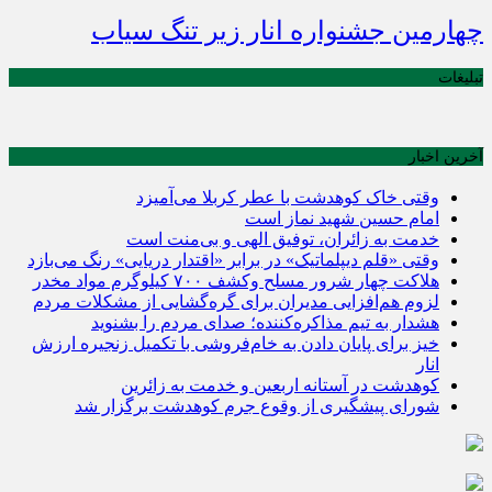
چهارمین جشنواره انار زیر تنگ سیاب
تبلیغات
آخرین اخبار
وقتی خاک کوهدشت با عطر کربلا می‌آمیزد
امام حسین شهید نماز است
خدمت به زائران، توفیق الهی و بی‌منت است
وقتی «قلم دیپلماتیک» در برابر «اقتدار دریایی» رنگ می‌بازد
هلاکت چهار شرور مسلح وکشف ۷۰۰ کیلوگرم مواد مخدر
لزوم هم‌افزایی مدیران برای گره‌گشایی از مشکلات مردم
هشدار به تیم مذاکره‌کننده؛ صدای مردم را بشنوید
خیز برای پایان دادن به خام‌فروشی با تکمیل زنجیره ارزش
انار
کوهدشت در آستانه اربعین و خدمت‌ به زائرین
شورای پیشگیری از وقوع جرم کوهدشت برگزار شد