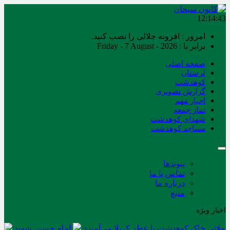
12:14:43
امروز : افزونه جلالی را نصب کنید.
برابر با : Friday - 7 August - 2026
صفحه اصلی
لرستان
کوهدشت
گزارش تصویری
اخبار مهم
نماز جمعه
شهدای کوهدشت
مساجد کوهدشت
پیوندها
تماس با ما
درباره ما
منبع
اخبار ویژه
وقتی خاک کوهدشت با عطر کربلا می‌آمیزد
امام حسین شهید