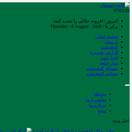
17:03:32
امروز : افزونه جلالی را نصب کنید.
برابر با : Thursday - 6 August - 2026
صفحه اصلی
لرستان
کوهدشت
گزارش تصویری
اخبار مهم
نماز جمعه
شهدای کوهدشت
مساجد کوهدشت
پیوندها
تماس با ما
درباره ما
منبع
اخبار ویژه
وقتی خاک کوهدشت با عطر کربلا می‌آمیزد
امام حسین شه