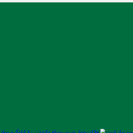
ید نماز است
هلاکت چهار شرور مسلح وکشف ۷۰۰ کیلوگرم مواد مخدر