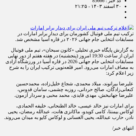
کد خبر : 85666
۳۰ اسفند ۱۴۰۳ - ۲۱:۲۵
ترکیب تیم ملی فوتبال کشورمان برای دیدار برابر امارات در
مسابقات انتخابی جام جهانی ۲۰۲۶ در قاره آسیا مشخص شد.
به گزارش پایگاه خبری تحلیلی «کانون سبحان»، تیم ملی فوتبال
ایران از ساعت 19:30 امروز (پنجشنبه) در هفته هفتم از دور نهایی
مسابقات انتخابی جام جهانی 2026 در قاره آسیا در ورزشگاه آزادی
به مصاف امارات می‌رود. امیر قلعه‌نویی ترکیب ایران را به شرح
زیر اعلام کرد:
علیرضا بیرانوند، میلاد محمدی، شجاع خلیل‌زاده، محمدحسین
کنعانی‌زادگان، صالح حردانی، روزبه چشمی، سامان قدوس،
علیرضا جهانبخش، مهدی قایدی، محمد محبی و سردار آزمون.
برای امارات نیز خالد عیسی، خالد الظنحانی، خلیفه الحمادی،
لوکاس بیمنتا، کامی کویدو، ماکانزی هانت، عبدالله رمضان، یحیی
نادر، حارب عبدالله، یحیی الغسانی و لوکاس کایو به میدان می‌روند.
انتهای خبر/