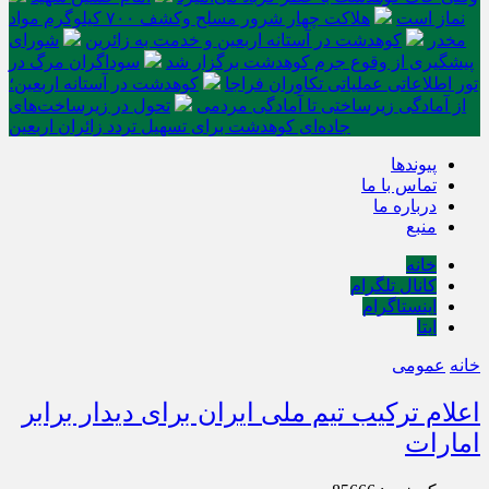
نماز است
هلاکت چهار شرور مسلح وکشف ۷۰۰ کیلوگرم مواد
مخدر
کوهدشت در آستانه اربعین و خدمت‌ به زائرین
شورای
پیشگیری از وقوع جرم کوهدشت برگزار شد
سوداگران مرگ در
تور اطلاعاتی عملیاتی تکاوران فراجا
کوهدشت در آستانه اربعین؛
از آمادگی زیرساختی تا آمادگی مردمی
تحول در زیرساخت‌های
جاده‌ای کوهدشت برای تسهیل تردد زائران اربعین
پیوندها
تماس با ما
درباره ما
منبع
خانه
کانال تلگرام
اینستاگرام
ایتا
خانه
عمومی
اعلام ترکیب تیم ملی ایران برای دیدار برابر
امارات