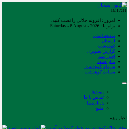
16:17:11
امروز : افزونه جلالی را نصب کنید.
برابر با : Saturday - 8 August - 2026
صفحه اصلی
لرستان
کوهدشت
گزارش تصویری
اخبار مهم
نماز جمعه
شهدای کوهدشت
مساجد کوهدشت
پیوندها
تماس با ما
درباره ما
منبع
اخبار ویژه
وقتی خاک کوهدشت با عطر کربلا می‌آمیزد
امام حسین شهید