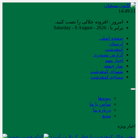
14:49:11
امروز : افزونه جلالی را نصب کنید.
برابر با : Saturday - 8 August - 2026
صفحه اصلی
لرستان
کوهدشت
گزارش تصویری
اخبار مهم
نماز جمعه
شهدای کوهدشت
مساجد کوهدشت
پیوندها
تماس با ما
درباره ما
منبع
اخبار ویژه
وقتی خاک کوهدشت با عطر کربلا می‌آمیزد
امام حسین شهید