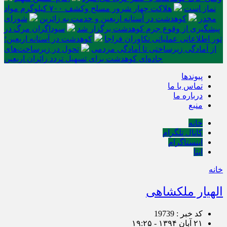
نماز است
هلاکت چهار شرور مسلح وکشف ۷۰۰ کیلوگرم مواد
مخدر
کوهدشت در آستانه اربعین و خدمت‌ به زائرین
شورای
پیشگیری از وقوع جرم کوهدشت برگزار شد
سوداگران مرگ در
تور اطلاعاتی عملیاتی تکاوران فراجا
کوهدشت در آستانه اربعین؛
از آمادگی زیرساختی تا آمادگی مردمی
تحول در زیرساخت‌های
جاده‌ای کوهدشت برای تسهیل تردد زائران اربعین
پیوندها
تماس با ما
درباره ما
منبع
خانه
کانال تلگرام
اینستاگرام
ایتا
خانه
الهیار ملکشاهی
کد خبر : 19739
۲۱ آبان ۱۳۹۴ - ۱۹:۲۵