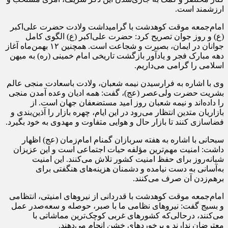
ارزشمند است.
امام‌جمعه موقت کوهدشت با گرامیداشت ولادت حضرت علی‌اکبر
(ع) و روز جوان تصریح کرد: حضرت علی‌اکبر (ع) الگوی کامل
جوانان در ایمان، بصیرت و شجاعت است. همچنین ۱۲ بهمن‌ماه آغاز
دهه مبارک فجر و یادآور بازگشت تاریخی امام خمینی (ره) به میهن
اسلامی را گرامی می‌داریم.
وی با اشاره به فرارسیدن نیمه شعبان، ولادت باسعادت منجی عالم
بشریت حضرت ولی‌عصر (عج)، گفت: همه ادیان وعده آمدن منجی
را داده‌اند و نیمه شعبان روز امید مستضعفان جهان است. از
بازاریان متدین انتظار می‌رود در این ایام، چهره بازار را آذین‌بندی و
فضاسازی کنند تا بازار حال و هوایی متفاوت و مهدوی به خود بگیرد.
سبحانی با اشاره به هفته سربازان گمنام امام‌زمان (عج) اظهار
داشت: امنیت مهم‌ترین مؤلفه حیات اجتماعی است و این عزیزان
شبانه‌روز برای حفظ امنیت کشور تلاش می‌کنند. این امنیت
به‌آسانی به دست نیامده و دشمنان هزینه‌های هنگفتی برای
برهم‌زدن آن صرف می‌کنند.
امام‌جمعه موقت کوهدشت با قدردانی از نیروهای امنیتی، انتظامی
و بسیج گفت: نیروهای نظامی ما با صبر، حوصله و سعه‌صدر عمل
می‌کنند، درحالی‌که کشورهای غربی کوچک‌ترین مماشاتی با
معترضان ندارند و برخوردهای خشن انجام می‌دهند.