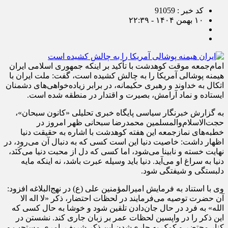
کد خبر : 91059
۱۰ بهمن ۱۴۰۴ - ۲۲:۳۹
امام‌جمعه موقت کوهدشت با تأکید بر اینکه جمهوری اسلامی ایران
هیمنه پوشالی آمریکا را به چالش کشیده است، گفت: ملت ایران با
اتکال به خداوند و رهبری حکیمانه، در برابر زیاده‌خواهی‌های دشمنان
ایستاده و نماد آرامش، بصیرت و اقتدار در منطقه شده است.
به گزارش خبرنگار سیاسی پایگاه خبری تحلیلی «کانون سبحان»،
حجت‌الاسلام‌والمسلمین محمدرضا سبحانی ظهر امروز در
خطبه‌های نمازجمعه این هفته کوهدشت با اشاره به حقیقت دنیا
اظهار داشت: خاصیت دنیا این است کسی که به دنبال آن می‌رود، در
نهایت خسته و نابینا می‌شود، اما کسی که دل از محبت دنیا می‌کَنَد،
دنیا به سراغ او می‌آید. دنیا باید وسیله عبرت باشد، نه اینکه مایه
دلبستگی و شیفتگی شود.
وی با استناد به فرمایش امیرالمؤمنین علی (ع) در نهج‌البلاغه افزود:
آن حضرت توصیه می‌فرمایند در لحظات احتضار، ذکر «لا اله الا
الله» به فرد در حال جان‌دادن تلقین شود و خوشا به حال کسی که
این ذکر را در واپسین لحظات عمر بر زبان جاری کند. نشستن در
کنار محتضر و کمک به جاری‌شدن این ذکر شریف، امری مستحب و