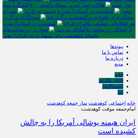
نماز است
هلاکت چهار شرور مسلح وکشف ۷۰۰ کیلوگرم مواد
مخدر
کوهدشت در آستانه اربعین و خدمت‌ به زائرین
شورای
پیشگیری از وقوع جرم کوهدشت برگزار شد
سوداگران مرگ در
تور اطلاعاتی عملیاتی تکاوران فراجا
کوهدشت در آستانه اربعین؛
از آمادگی زیرساختی تا آمادگی مردمی
تحول در زیرساخت‌های
جاده‌ای کوهدشت برای تسهیل تردد زائران اربعین
پیوندها
تماس با ما
درباره ما
منبع
خانه
کانال تلگرام
اینستاگرام
ایتا
خانه
اجتماعی
کوهدشت
نماز جمعه کوهدشت
امام‌جمعه موقت کوهدشت:
ایران هیمنه پوشالی آمریکا را به چالش
کشیده است