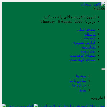
3:25:06
امروز : افزونه جلالی را نصب کنید.
برابر با : Thursday - 6 August - 2026
صفحه اصلی
لرستان
کوهدشت
گزارش تصویری
اخبار مهم
نماز جمعه
شهدای کوهدشت
مساجد کوهدشت
پیوندها
تماس با ما
درباره ما
منبع
اخبار ویژه
وقتی خاک کوهدشت با عطر کربلا می‌آمیزد
امام حسین شهید