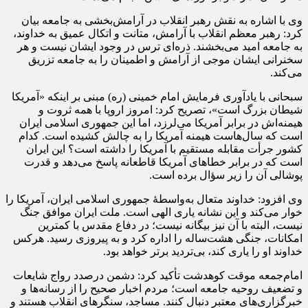
وی با اشاره به نقش رهبر انقلاب در آرامش‌بخشی به جامعه بیان
کرد: رهبر معظم انقلاب با آرامش، متانت و اتکال عمیق به خداوند،
به جامعه امید می‌بخشند. ذره‌ای ترس در وجود ایشان نیست و هر
سخنرانی ایشان موجی از آرامش و اطمینان را به جامعه تزریق
می‌کند.
سبحانی با یادآوری فرمایش امام خمینی (ره) مبنی بر اینکه «آمریکا
شیطان بزرگ است»، تصریح کرد: امروز اروپا با همه ثروت و
هیمنه‌اش در برابر آمریکا می‌لرزد، اما این جمهوری اسلامی ایران
است که سال‌هاست هیمنه آمریکا را به چالش کشیده است. کدام
کشور جرأت مقابله مستقیم با آمریکا را داشته است؟ این ایران
است که در برابر خطاهای آمریکا قاطعانه پاسخ می‌دهد و قدرت
پوشالی آن را زیر سؤال برده است.
وی افزود: خداوند متعال به‌واسطهٔ جمهوری اسلامی ایران، آمریکا را
خوار می‌کند و این نشانه یاری الهی است. ملت ایران موافق جنگ
نیست، البته با آن نیز بیگانه نیست؛ در دفاع مقدس با کمترین
امکانات، جنگی هشت‌ساله را اداره کرد و به پیروزی رسید. هرکس
خداوند او را یاری کند، بی‌تردید برتر خواهد بود.
امام‌جمعه موقت کوهدشت تأکید کرد: دشمن درصدد رواج شایعات
و تضعیف روحیه جامعه است؛ مردم اخبار صحیح را از رسانه‌ها و
خبرگزاری‌های معتبر دنبال کنند. مساجد، سنگرهای انقلاب هستند و