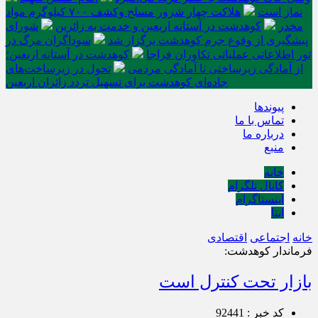
نماز است
هلاکت چهار شرور مسلح وکشف ۷۰۰ کیلوگرم مواد
مخدر
کوهدشت در آستانه اربعین و خدمت‌ به زائرین
شورای
پیشگیری از وقوع جرم کوهدشت برگزار شد
سوداگران مرگ در
تور اطلاعاتی عملیاتی تکاوران فراجا
کوهدشت در آستانه اربعین؛
از آمادگی زیرساختی تا آمادگی مردمی
تحول در زیرساخت‌های
جاده‌ای کوهدشت برای تسهیل تردد زائران اربعین
پیوندها
تماس با ما
درباره ما
منبع
خانه
کانال تلگرام
اینستاگرام
ایتا
خانه
اجتماعی
اقتصادی
فرماندار کوهدشت:
بازار تحت کنترل است
کد خبر : 92441