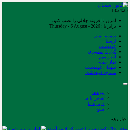
13:24:25
امروز : افزونه جلالی را نصب کنید.
برابر با : Thursday - 6 August - 2026
صفحه اصلی
لرستان
کوهدشت
گزارش تصویری
اخبار مهم
نماز جمعه
شهدای کوهدشت
مساجد کوهدشت
پیوندها
تماس با ما
درباره ما
منبع
اخبار ویژه
وقتی خاک کوهدشت با عطر کربلا می‌آمیزد
امام حسین شهید