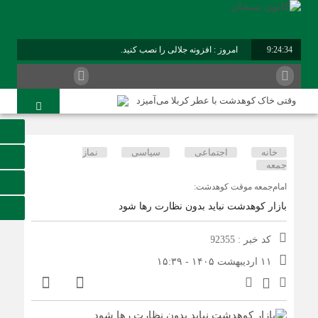
9:24:35
امروز : افزونه جلالی را نصب کنید.
برابر با : Friday - 7 August - 2026
وقتی خاک کوهدشت با عطر کربلا می‌آمیزد
امام حسین شهید نماز است
هلاکت چهار شرور مسلح وکشف ۷۰۰ کیلوگرم مواد مخدر
خانه
اجتماعی
سیاسی
نماز
جمعه
کوهدشت در آستانه اربعین و خدمت‌ به زائرین
امام‌جمعه موقت کوهدشت:
شورای پیشگیری از وقوع جرم کوهدشت برگزار شد
بازار کوهدشت نباید بدون نظارت رها شود
سوداگران مرگ در تور اطلاعاتی عملیاتی تکاوران فراجا
کد خبر : 92355
کوهدشت در آستانه اربعین؛ از آمادگی زیرساختی تا آمادگی
مردمی
۱۱ اردیبهشت ۱۴۰۵ - ۱۵:۳۹
تحول در زیرساخت‌های جاده‌ای کوهدشت برای تسهیل تردد
زائران اربعین