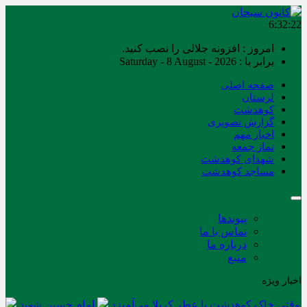
6:32:22
امروز : افزونه جلالی را نصب کنید.
برابر با : Saturday - 8 August - 2026
صفحه اصلی
لرستان
کوهدشت
گزارش تصویری
اخبار مهم
نماز جمعه
شهدای کوهدشت
مساجد کوهدشت
پیوندها
تماس با ما
درباره ما
منبع
اخبار ویژه
وقتی خاک کوهدشت با عطر کربلا می‌آمیزد
امام حسین شهید