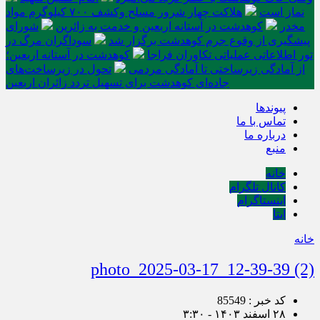
نماز است
هلاکت چهار شرور مسلح وکشف ۷۰۰ کیلوگرم مواد
مخدر
کوهدشت در آستانه اربعین و خدمت‌ به زائرین
شورای
پیشگیری از وقوع جرم کوهدشت برگزار شد
سوداگران مرگ در
تور اطلاعاتی عملیاتی تکاوران فراجا
کوهدشت در آستانه اربعین؛
از آمادگی زیرساختی تا آمادگی مردمی
تحول در زیرساخت‌های
جاده‌ای کوهدشت برای تسهیل تردد زائران اربعین
پیوندها
تماس با ما
درباره ما
منبع
خانه
کانال تلگرام
اینستاگرام
ایتا
خانه
photo_2025-03-17_12-39-39 (2)
کد خبر : 85549
۲۸ اسفند ۱۴۰۳ - ۳:۳۰