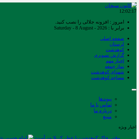
12:02:18
امروز : افزونه جلالی را نصب کنید.
برابر با : Saturday - 8 August - 2026
صفحه اصلی
لرستان
کوهدشت
گزارش تصویری
اخبار مهم
نماز جمعه
شهدای کوهدشت
مساجد کوهدشت
پیوندها
تماس با ما
درباره ما
منبع
اخبار ویژه
وقتی خاک کوهدشت با عطر کربلا می‌آمیزد
امام حسین شه