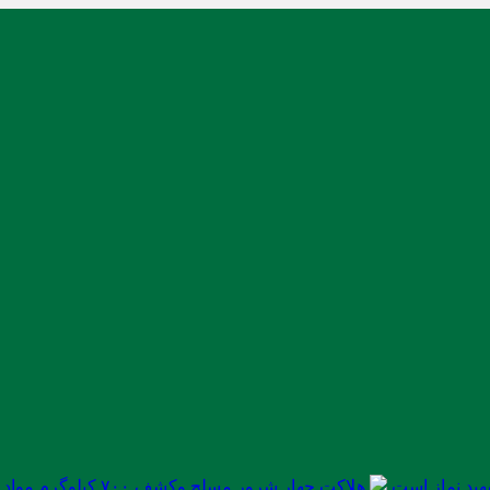
ید نماز است
هلاکت چهار شرور مسلح وکشف ۷۰۰ کیلوگرم مواد مخدر