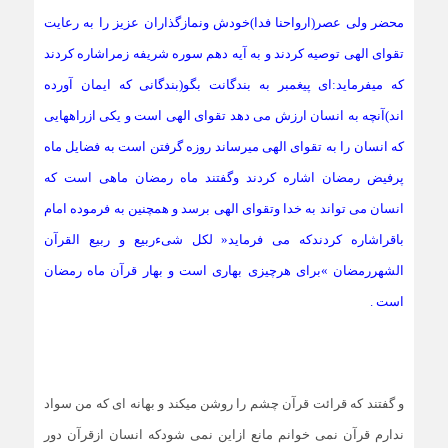
محضر ولی عصر(ارواحنا فدا)خودش ونمازگذاران عزیز را به رعایت
تقوای الهی توصیه کردند و به آیه دهم سوره شریفه زمراشاره کردند
که میفرماید:ای پیغمبر به بندگانت بگو(بندگانی که ایمان آورده
اند)آنچه به انسان ارزش می دهد تقوای الهی است و یکی ازراههایی
که انسان را به تقوای الهی میرساند روزه گرفتن است به فضایل ماه
پرفیض رمضان اشاره کردند وگفتند ماه رمضان ماهی است که
انسان می تواند به خدا وتقوای الهی برسد و همچنین به فرموده امام
باقراشاره کردندکه می فرماید« لکل شیءربیع و ربیع القرآن
الشهررمضان »برای هرچیزی بهاری است و بهار قرآن ماه رمضان
است .
و گفتند که قرائت قرآن چشم را روشن میکند و بهانه ای که من سواد
ندارم قرآن نمی خوانم مانع ازاین نمی شودکه انسان ازقرآن دور