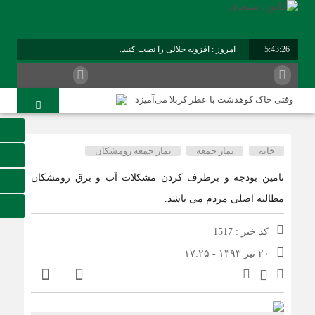
5:43:26
امروز : افزونه جلالی را نصب کنید.
برابر با : Sunday - 9 August - 2026
وقتی خاک کوهدشت با عطر کربلا می‌آمیزد
امام حسین شهید نماز است
هلاکت چهار شرور مسلح وکشف ۷۰۰ کیلوگرم مواد مخدر
خانه
نماز جمعه
نماز جمعه رومشکان
کوهدشت در آستانه اربعین و خدمت‌ به زائرین
تامین بودجه و برطرف کردن مشکلات آب و برق رومشکان
شورای پیشگیری از وقوع جرم کوهدشت برگزار شد
مطالبه اصلی مردم می باشد.
سوداگران مرگ در تور اطلاعاتی عملیاتی تکاوران فراجا
کد خبر : 1517
کوهدشت در آستانه اربعین؛ از آمادگی زیرساختی تا آمادگی
مردمی
۲۰ تیر ۱۳۹۳ - ۱۷:۲۵
تحول در زیرساخت‌های جاده‌ای کوهدشت برای تسهیل تردد
زائران اربعین