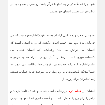
شود چرا که نگاه کردن به خطوط قرآن باعث روشنی چشم و نوشتن
ثواب قرائت نصیب انسان خواهدشد .
همچنین به فرموده دیگری ازامام محمدباقر(ع)اشاره فرمودند که می
فرماید:روزه سپرآتش جهنم است .وگفتند که روزه لطفی است که
انسان به خودش می کند وعطشی که انسان تحمل می
کندمانندسپری است درمقابل آتش جهنم . درادامه به فرموده
پیامبراشاره کردندکه خداوندمی فرماید:خدا وکالت می دهد به
شما(ملائکه بامعنویت ترین ونزدیک ترین موجودات به خداوند هستند
)به دعاکردن برای روزه دار.
ایشان در
خطبه دوم
بر رعایت اصل حجاب و عفاف تاکید کردند و
چادر را برای زن یک فضل دانستند و گفتند چادری که خانمهای بسیجی