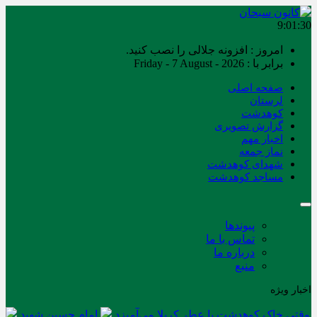
9:01:30
امروز : افزونه جلالی را نصب کنید.
برابر با : Friday - 7 August - 2026
صفحه اصلی
لرستان
کوهدشت
گزارش تصویری
اخبار مهم
نماز جمعه
شهدای کوهدشت
مساجد کوهدشت
پیوندها
تماس با ما
درباره ما
منبع
اخبار ویژه
وقتی خاک کوهدشت با عطر کربلا می‌آمیزد
امام حسین شهید