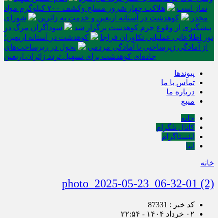
نماز است
هلاکت چهار شرور مسلح وکشف ۷۰۰ کیلوگرم مواد
مخدر
کوهدشت در آستانه اربعین و خدمت‌ به زائرین
شورای
پیشگیری از وقوع جرم کوهدشت برگزار شد
سوداگران مرگ در
تور اطلاعاتی عملیاتی تکاوران فراجا
کوهدشت در آستانه اربعین؛
از آمادگی زیرساختی تا آمادگی مردمی
تحول در زیرساخت‌های
جاده‌ای کوهدشت برای تسهیل تردد زائران اربعین
پیوندها
تماس با ما
درباره ما
منبع
خانه
کانال تلگرام
اینستاگرام
ایتا
خانه
photo_2025-05-23_06-32-01 (2)
کد خبر : 87331
۰۲ خرداد ۱۴۰۴ - ۲۲:۵۴