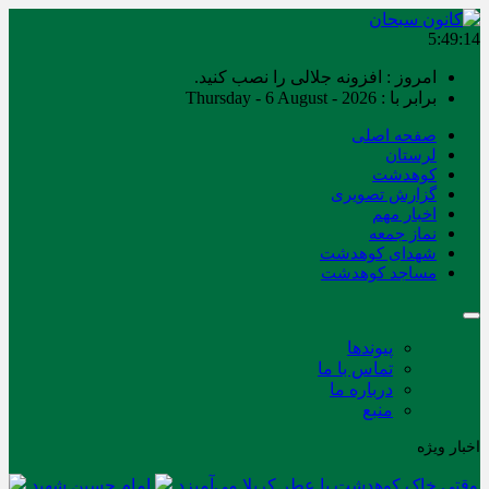
5:49:14
امروز : افزونه جلالی را نصب کنید.
برابر با : Thursday - 6 August - 2026
صفحه اصلی
لرستان
کوهدشت
گزارش تصویری
اخبار مهم
نماز جمعه
شهدای کوهدشت
مساجد کوهدشت
پیوندها
تماس با ما
درباره ما
منبع
اخبار ویژه
وقتی خاک کوهدشت با عطر کربلا می‌آمیزد
امام حسین شهید