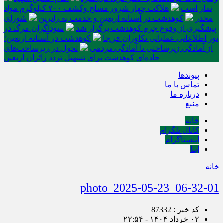
نماز است
هلاکت چهار شرور مسلح وکشف ۷۰۰ کیلوگرم مواد
مخدر
کوهدشت در آستانه اربعین و خدمت‌ به زائرین
شورای
پیشگیری از وقوع جرم کوهدشت برگزار شد
سوداگران مرگ در
تور اطلاعاتی عملیاتی تکاوران فراجا
کوهدشت در آستانه اربعین؛
از آمادگی زیرساختی تا آمادگی مردمی
تحول در زیرساخت‌های
جاده‌ای کوهدشت برای تسهیل تردد زائران اربعین
پیوندها
تماس با ما
درباره ما
منبع
خانه
کانال تلگرام
اینستاگرام
ایتا
خانه
photo_2025-05-23_06-32-01
کد خبر : 87332
۰۲ خرداد ۱۴۰۴ - ۲۲:۵۴