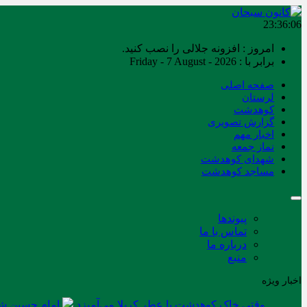
23:36:06
امروز : افزونه جلالی را نصب کنید.
برابر با : Friday - 7 August - 2026
صفحه اصلی
لرستان
کوهدشت
گزارش تصویری
اخبار مهم
نماز جمعه
شهدای کوهدشت
مساجد کوهدشت
پیوندها
تماس با ما
درباره ما
منبع
اخبار ویژه
وقتی خاک کوهدشت با عطر کربلا می‌آمیزد
امام حسین شه