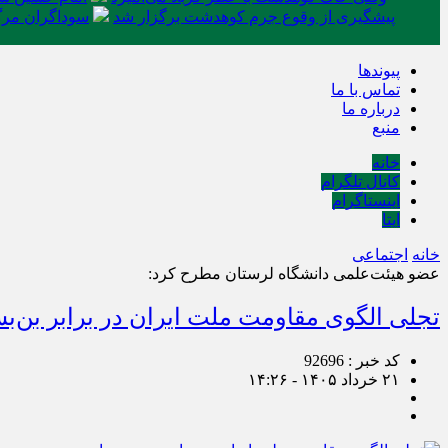
پیشگیری از وقوع جرم کوهدشت برگزار شد
سوداگران مرگ 
پیوندها
تماس با ما
درباره ما
منبع
خانه
کانال تلگرام
اینستاگرام
ایتا
خانه
اجتماعی
عضو هیئت‌علمی دانشگاه لرستان مطرح کرد:
تجلی الگوی مقاومت ملت ایران در برابر بن‌ب
کد خبر : 92696
۲۱ خرداد ۱۴۰۵ - ۱۴:۲۶