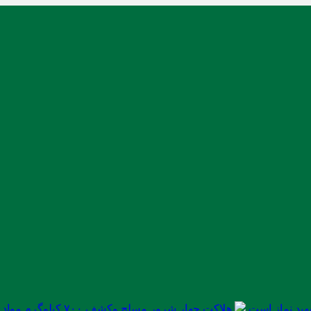
ید نماز است
هلاکت چهار شرور مسلح وکشف ۷۰۰ کیلوگرم مواد مخدر