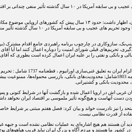
تحلیلگر اقتصادی گفت: مکانیسم ماشه یا اسنپ‌بک با وجود تحریم های عجیب 
علی محمدی فر در گفتگو با خبرنگار پایگاه خبری تحلیلی کانون سبحان، اظهار داش
فعال می کردند حتما” بر اقتصاد ایران اثر می گذاش
نپ‌بک، سازوکاری در چارچوب برنامه راهبردی جامع اقدام مشترک (ب
لی و بانکی و نفتی را بر علیه ایران اعمال کرده است بطوری که آقای
تحلیلگر اقتصادی، عنوان کرد: اسنب ب
دن دست آنهاست و هیچ‌گونه تأثیر ملموسی بر اقتصاد ایران نخواهد دا
حد را نیز نادرست خواند و بیان کرد: فصل هفتم مبتنی بر شرایط خ
ن گفت: در قطعنامه ۲۲۳۱ که اکنون در پی تمدید آن هستند هم هیچ اشاره‌ای به عملیات نظام
انی در کشور ما هستند و مردم آگاه و بزرگ ایران نباید فریب هیاهوهای پوچ