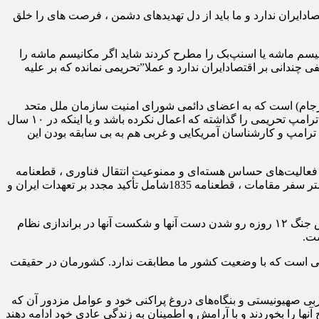
و بی سابقه آمریکا در ۱۰ سال گذشته تأثیر منفی چندانی بر اقتصادایران ندارد و ما باید از دل تهدیدهای دشمن ، فرصت های را خلق
ت: حدود ۱۳ سال پیش که کشورهای اروپایی موضوع مکانیسم ماشه یا اسنپ‌بک را مطرح کردند شاید اگر مکانیسم ماشه را
ت اما امروز با و با وجود تحریم های عجیب و بی سابقه آمریکا در ۱۰ سال گذشته تأثیر منفی چندانی بر اقتصادایران ندارد و‌ عملا”تحریمی نمانده که بر علیه
رجام) است که به اعضای دائمی شورای امنیت سازمان ملل متحد
اجازه می‌دهد در صورت نقض تعهدات از سوی ایران، بدون نیاز به رأی‌گیری، تحریم‌های قبلی شورای امنیت را دوباره اعمال کنند اما آیا آقای ترامپ تحریمی را گذاشته که اعمال نکرده باشد و یا اینکه در ۱۰ سال
 ترامپ و کارشناسان آمریکایی و غربی هم به بی سابقه بودن این
ک به ۶ قطعنامه ، 1696شامل : الزام ایران به تعلیق غنی‌سازی اورانیوم ، قطعنامه 1737 شامل : تحریم فعالیت‌های حساس هسته‌ای و ممنوعیت انتقال فناوری ، قطعنامه
1747شامل : تشدید تحریم‌ها، محدودیت‌های مالی و تسلیحاتی ، قطعنامه 1803شامل: محدودیت‌های بانکی، بازرسی محموله‌ها، ممنوعیت بیشتر سفر مقامات ، قطعنامه 1835شامل تأکید مجدد بر تعهدات ایران و
محمدی فر، افزود: قبلا” مفاد این قطعنامه‌ها توسط آمریکا و هم پیمانان غربی اش در اروپا اعمال شده و بازگشت آنها در شرایط کنونی و‌ پس جنگ ۱۲ روزه رو شدن دست آنها و شکست آنها در براندازی نظام
شت.
اصی است که با وضعیت کشور ما مطابقت ندارد. کشورمان در حقیقت
ی نشده است و جبهه غربی صهیونیستی و بنگاه‌های دروغ پراکنی خود و عوامل مزدور آن که
 آنها را بخوردند و با آرامش و اطمینان به زندگی عادی خود ادامه دهند