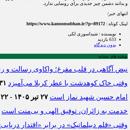
و بدانند دشمن چیز جدیدی برای رونمایی ندارد.
انتهای خبر/
لینک کوتاه :
https://www.kanoonsobhan.ir/?p=89172
نویسنده : شیداسوری لکی
633 بازدید
بدون دیدگاه
نوشته های مشابه
نبض آگاهی در قلب مفرغ؛ واکاوی رسالت و رن
وقتی خاک کوهدشت با عطر کربلا می‌آمیزد
۳۱ تیر ۱۴۰۵ - :۴۵
امام حسین شهید نماز است
۲۷ تیر ۱۴۰۵ - ۲۱:۲۲
خدمت به زائران، توفیق الهی و بی‌منت است
وقتی «قلم دیپلماتیک» در برابر «اقتدار دریایی