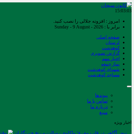
15:03:03
امروز : افزونه جلالی را نصب کنید.
برابر با : Sunday - 9 August - 2026
صفحه اصلی
لرستان
کوهدشت
گزارش تصویری
اخبار مهم
نماز جمعه
شهدای کوهدشت
مساجد کوهدشت
پیوندها
تماس با ما
درباره ما
منبع
اخبار ویژه
نبض آگاهی در قلب مفرغ؛ واکاوی رسالت و رنج خبرنگاران
وقتی