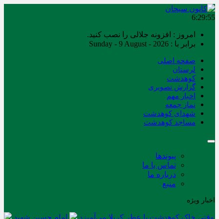
6:29:55
امروز : افزونه جلالی را نصب کنید.
برابر با : Sunday - 9 August - 2026
صفحه اصلی
لرستان
کوهدشت
گزارش تصویری
اخبار مهم
نماز جمعه
شهدای کوهدشت
مساجد کوهدشت
پیوندها
تماس با ما
درباره ما
منبع
اخبار ویژه
وقتی خاک کوهدشت با عطر کربلا می‌آمیزد
امام حسین شهید