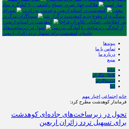
نماز است
هلاکت چهار شرور مسلح وکشف ۷۰۰ کیلوگرم مواد
مخدر
کوهدشت در آستانه اربعین و خدمت‌ به زائرین
شورای
پیشگیری از وقوع جرم کوهدشت برگزار شد
سوداگران مرگ در
تور اطلاعاتی عملیاتی تکاوران فراجا
کوهدشت در آستانه اربعین؛
از آمادگی زیرساختی تا آمادگی مردمی
تحول در زیرساخت‌های
جاده‌ای کوهدشت برای تسهیل تردد زائران اربعین
پیوندها
تماس با ما
درباره ما
منبع
خانه
کانال تلگرام
اینستاگرام
ایتا
خانه
اجتماعی
اخبار مهم
فرماندار کوهدشت مطرح کرد:
تحول در زیرساخت‌های جاده‌ای کوهدشت
برای تسهیل تردد زائران اربعین