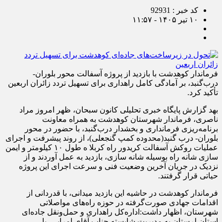
کد خبر : 92931
۱۰ تیر ۱۴۰۵ - ۱۱:۵۷
فرماندار کوهدشت با بازدید از پروژه آسفالت محور بلوران-
درب‌گنبد، بر آمادگی کامل راهداری برای تسهیل تردد زائران اربعین
تأکید کرد.
بهد گزارش پایگاه خبری تحلیلی کانون سبحان، ظهر امروز مراد
ناصری، فرماندار شهرستان کوهدشت به همراه معاونت
برنامه‌ریزی فرمانداری و بخشدار درب‌گنبد، با حضور در محور
بلوران- درب گنبد(محدوده کمپ گنجعلی)، از روند پیشرفت و اجرای
عملیات روکش آسفالت کریدور راه کربلا ه طول ۱۰ کیلومتر و ایمن
سازی شانه راه بوسیله شانه سازی، بازدید به عمل آوردند و از
نزدیک در جریان آخرین وضعیت فنی و سرعت اجرای این پروژه
حیاتی قرار گرفتند.
فرماندار کوهدشت در حاشیه این بازدید میدانی، با قدردانی از
اقدامات جهادی صورت‌گرفته در حوزه راه‌های مواصلاتی
شهرستان، اظهار داشت:اداره‌کل راهداری و حمل‌ونقل جاده‌ای
استان لرستان به مدیریت شایسته جناب آقای امرایی، با