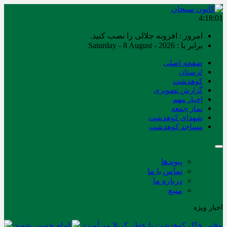
4:18:01
امروز : افزونه جلالی را نصب کنید.
برابر با : Saturday - 8 August - 2026
صفحه اصلی
لرستان
کوهدشت
گزارش تصویری
اخبار مهم
نماز جمعه
شهدای کوهدشت
مساجد کوهدشت
پیوندها
تماس با ما
درباره ما
منبع
اخبار ویژه
وقتی خاک کوهدشت با عطر کربلا می‌آمیزد
امام حسین شهید