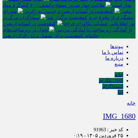
نماز است
هلاکت چهار شرور مسلح وکشف ۷۰۰ کیلوگرم مواد
مخدر
کوهدشت در آستانه اربعین و خدمت‌ به زائرین
شورای
پیشگیری از وقوع جرم کوهدشت برگزار شد
سوداگران مرگ در
تور اطلاعاتی عملیاتی تکاوران فراجا
کوهدشت در آستانه اربعین؛
از آمادگی زیرساختی تا آمادگی مردمی
تحول در زیرساخت‌های
جاده‌ای کوهدشت برای تسهیل تردد زائران اربعین
پیوندها
تماس با ما
درباره ما
منبع
خانه
کانال تلگرام
اینستاگرام
ایتا
خانه
IMG_1680
کد خبر : 91963
۲۵ فروردین ۱۴۰۵ - ۰:۱۹