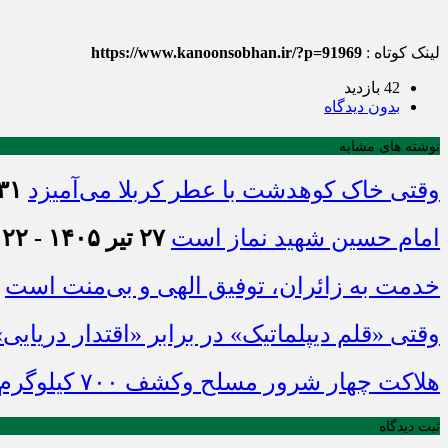
لینک کوتاه :
https://www.kanoonsobhan.ir/?p=91969
42 بازدید
بدون دیدگاه
نوشته های مشابه
وقتی خاک کوهدشت با عطر کربلا می‌آمیزد
۳۱ تیر ۱۴۰۵ - :۴۵
امام حسین شهید نماز است
۲۷ تیر ۱۴۰۵ - ۲۱:۲۲
خدمت به زائران، توفیق الهی و بی‌منت است
وقتی «قلم دیپلماتیک» در برابر «اقتدار دریایی
هلاکت چهار شرور مسلح وکشف ۷۰۰ کیلوگرم مواد مخدر
ثبت دیدگاه