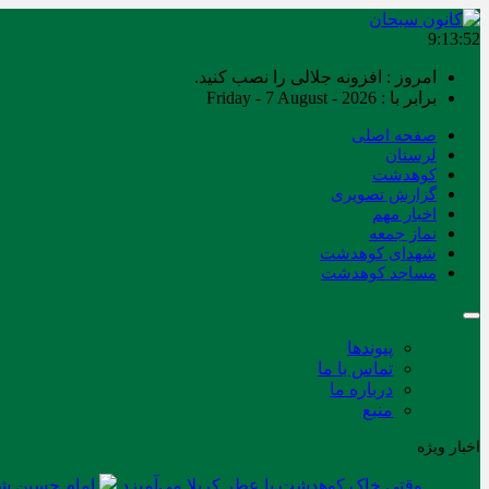
9:13:53
امروز : افزونه جلالی را نصب کنید.
برابر با : Friday - 7 August - 2026
صفحه اصلی
لرستان
کوهدشت
گزارش تصویری
اخبار مهم
نماز جمعه
شهدای کوهدشت
مساجد کوهدشت
پیوندها
تماس با ما
درباره ما
منبع
اخبار ویژه
وقتی خاک کوهدشت با عطر کربلا می‌آمیزد
امام حسین شه