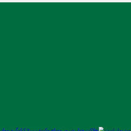
ید نماز است
هلاکت چهار شرور مسلح وکشف ۷۰۰ کیلوگرم مواد مخدر