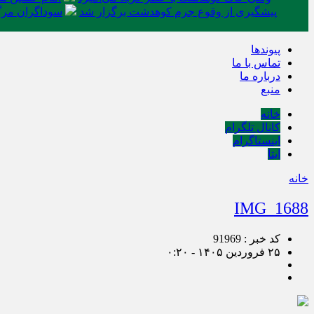
پیشگیری از وقوع جرم کوهدشت برگزار شد
سوداگران مرگ 
پیوندها
تماس با ما
درباره ما
منبع
خانه
کانال تلگرام
اینستاگرام
ایتا
خانه
IMG_1688
کد خبر : 91969
۲۵ فروردین ۱۴۰۵ - ۰:۲۰