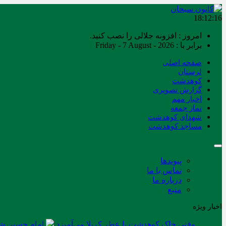
18:12:17
امروز : افزونه جلالی را نصب کنید.
برابر با : Friday - 7 August - 2026
صفحه اصلی
لرستان
کوهدشت
گزارش تصویری
اخبار مهم
نماز جمعه
شهدای کوهدشت
مساجد کوهدشت
پیوندها
تماس با ما
درباره ما
منبع
اخبار ویژه
وقتی خاک کوهدشت با عطر کربلا می‌آمیزد
امام حسین شه