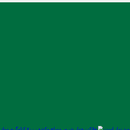
ید نماز است
هلاکت چهار شرور مسلح وکشف ۷۰۰ کیلوگرم مواد مخدر