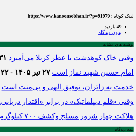
لینک کوتاه :
https://www.kanoonsobhan.ir/?p=91979
49 بازدید
بدون دیدگاه
نوشته های مشابه
وقتی خاک کوهدشت با عطر کربلا می‌آمیزد
۳۱ تیر ۱۴۰۵ - :۴۵
امام حسین شهید نماز است
۲۷ تیر ۱۴۰۵ - ۲۱:۲۲
خدمت به زائران، توفیق الهی و بی‌منت است
وقتی «قلم دیپلماتیک» در برابر «اقتدار دریایی
هلاکت چهار شرور مسلح وکشف ۷۰۰ کیلوگرم مواد مخدر
ثبت دیدگاه