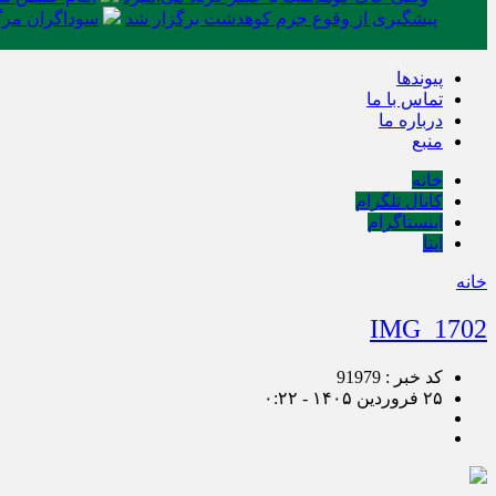
پیشگیری از وقوع جرم کوهدشت برگزار شد
سوداگران مرگ 
پیوندها
تماس با ما
درباره ما
منبع
خانه
کانال تلگرام
اینستاگرام
ایتا
خانه
IMG_1702
کد خبر : 91979
۲۵ فروردین ۱۴۰۵ - ۰:۲۲