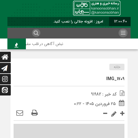
12:00:40
امروز : افزونه جلالی را نصب کنید.
نبض آگاهی در قلب مفرغ؛ واکاوی رسالت و
خانه
IMG_1709
کد خبر : 91982
۲۵ فروردین ۱۴۰۵ - ۰:۲۲