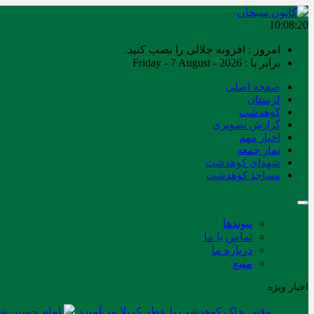
10:08:21
امروز : افزونه جلالی را نصب کنید.
برابر با : Friday - 7 August - 2026
صفحه اصلی
لرستان
کوهدشت
گزارش تصویری
اخبار مهم
نماز جمعه
شهدای کوهدشت
مساجد کوهدشت
پیوندها
تماس با ما
درباره ما
منبع
اخبار ویژه
وقتی خاک کوهدشت با عطر کربلا می‌آمیزد
امام حسین شه