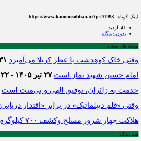
لینک کوتاه :
https://www.kanoonsobhan.ir/?p=91993
41 بازدید
بدون دیدگاه
نوشته های مشابه
وقتی خاک کوهدشت با عطر کربلا می‌آمیزد
۳۱ تیر ۱۴۰۵ - :۴۵
امام حسین شهید نماز است
۲۷ تیر ۱۴۰۵ - ۲۱:۲۲
خدمت به زائران، توفیق الهی و بی‌منت است
وقتی «قلم دیپلماتیک» در برابر «اقتدار دریایی
هلاکت چهار شرور مسلح وکشف ۷۰۰ کیلوگرم مواد مخدر
ثبت دیدگاه