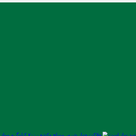
ید نماز است
هلاکت چهار شرور مسلح وکشف ۷۰۰ کیلوگرم مواد مخدر