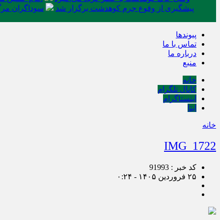
پیشگیری از وقوع جرم کوهدشت برگزار شد
سوداگران مرگ 
پیوندها
تماس با ما
درباره ما
منبع
خانه
کانال تلگرام
اینستاگرام
ایتا
خانه
IMG_1722
کد خبر : 91993
۲۵ فروردین ۱۴۰۵ - ۰:۲۴