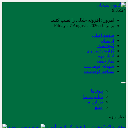
9:35:24
امروز : افزونه جلالی را نصب کنید.
برابر با : Friday - 7 August - 2026
صفحه اصلی
لرستان
کوهدشت
گزارش تصویری
اخبار مهم
نماز جمعه
شهدای کوهدشت
مساجد کوهدشت
پیوندها
تماس با ما
درباره ما
منبع
اخبار ویژه
وقتی خاک کوهدشت با عطر کربلا می‌آمیزد
امام حسین شهید