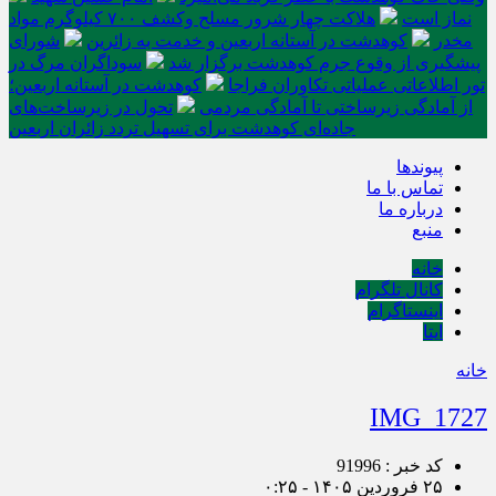
نماز است
هلاکت چهار شرور مسلح وکشف ۷۰۰ کیلوگرم مواد
مخدر
کوهدشت در آستانه اربعین و خدمت‌ به زائرین
شورای
پیشگیری از وقوع جرم کوهدشت برگزار شد
سوداگران مرگ در
تور اطلاعاتی عملیاتی تکاوران فراجا
کوهدشت در آستانه اربعین؛
از آمادگی زیرساختی تا آمادگی مردمی
تحول در زیرساخت‌های
جاده‌ای کوهدشت برای تسهیل تردد زائران اربعین
پیوندها
تماس با ما
درباره ما
منبع
خانه
کانال تلگرام
اینستاگرام
ایتا
خانه
IMG_1727
کد خبر : 91996
۲۵ فروردین ۱۴۰۵ - ۰:۲۵