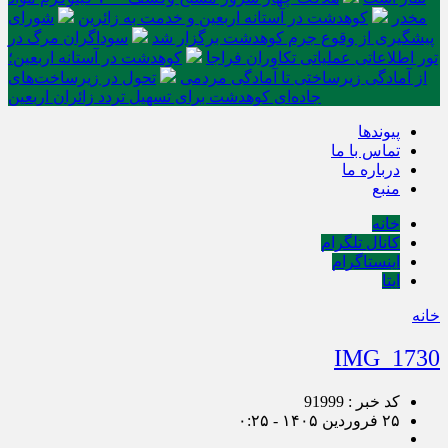
مخدر
کوهدشت در آستانه اربعین و خدمت‌ به زائرین
شورای
پیشگیری از وقوع جرم کوهدشت برگزار شد
سوداگران مرگ در
تور اطلاعاتی عملیاتی تکاوران فراجا
کوهدشت در آستانه اربعین؛
از آمادگی زیرساختی تا آمادگی مردمی
تحول در زیرساخت‌های
جاده‌ای کوهدشت برای تسهیل تردد زائران اربعین
پیوندها
تماس با ما
درباره ما
منبع
خانه
کانال تلگرام
اینستاگرام
ایتا
خانه
IMG_1730
کد خبر : 91999
۲۵ فروردین ۱۴۰۵ - ۰:۲۵