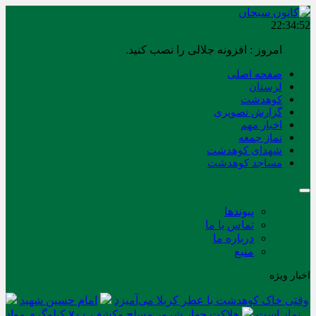
22:34:52
امروز : افزونه جلالی را نصب کنید.
صفحه اصلی
لرستان
کوهدشت
گزارش تصویری
اخبار مهم
نماز جمعه
شهدای کوهدشت
مساجد کوهدشت
پیوندها
تماس با ما
درباره ما
منبع
اخبار ویژه
وقتی خاک کوهدشت با عطر کربلا می‌آمیزد
امام حسین شهید
نماز است
هلاکت چهار شرور مسلح وکشف ۷۰۰ کیلوگرم مواد