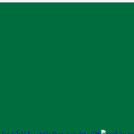
ید نماز است
هلاکت چهار شرور مسلح وکشف ۷۰۰ کیلوگرم مواد مخدر