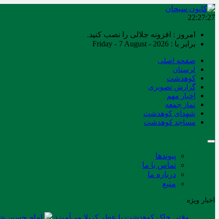
22:27:27
امروز : افزونه جلالی را نصب کنید.
برابر با : Friday - 7 August - 2026
صفحه اصلی
لرستان
کوهدشت
گزارش تصویری
اخبار مهم
نماز جمعه
شهدای کوهدشت
مساجد کوهدشت
پیوندها
تماس با ما
درباره ما
منبع
اخبار ویژه
وقتی خاک کوهدشت با عطر کربلا می‌آمیزد
امام حسین شه