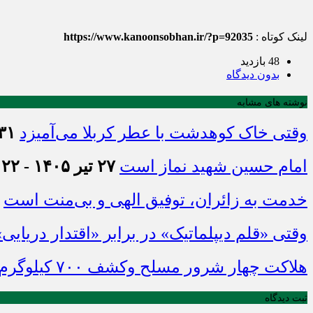
لینک کوتاه :
https://www.kanoonsobhan.ir/?p=92035
48 بازدید
بدون دیدگاه
نوشته های مشابه
وقتی خاک کوهدشت با عطر کربلا می‌آمیزد
۳۱ تیر ۱۴۰۵ - :۴۵
امام حسین شهید نماز است
۲۷ تیر ۱۴۰۵ - ۲۱:۲۲
خدمت به زائران، توفیق الهی و بی‌منت است
وقتی «قلم دیپلماتیک» در برابر «اقتدار دریایی
هلاکت چهار شرور مسلح وکشف ۷۰۰ کیلوگرم مواد مخدر
ثبت دیدگاه