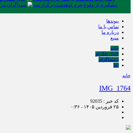
پیشگیری از وقوع جرم کوهدشت برگزار شد
سوداگران مرگ 
پیوندها
تماس با ما
درباره ما
منبع
خانه
کانال تلگرام
اینستاگرام
ایتا
خانه
IMG_1764
کد خبر : 92035
۲۵ فروردین ۱۴۰۵ - ۰:۳۶