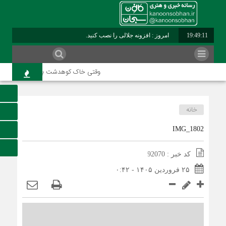
19:49:11
امروز : افزونه جلالی را نصب کنید.
وقتی خاک کوهدشت با عطر کربلا می‌آمی
خانه
IMG_1802
کد خبر : 92070
۲۵ فروردین ۱۴۰۵ - ۰:۴۲