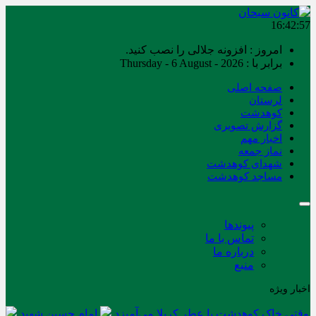
16:42:57
امروز : افزونه جلالی را نصب کنید.
برابر با : Thursday - 6 August - 2026
صفحه اصلی
لرستان
کوهدشت
گزارش تصویری
اخبار مهم
نماز جمعه
شهدای کوهدشت
مساجد کوهدشت
پیوندها
تماس با ما
درباره ما
منبع
اخبار ویژه
وقتی خاک کوهدشت با عطر کربلا می‌آمیزد
امام حسین شهید