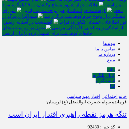
نماز است
هلاکت چهار شرور مسلح وکشف ۷۰۰ کیلوگرم مواد
مخدر
کوهدشت در آستانه اربعین و خدمت‌ به زائرین
شورای
پیشگیری از وقوع جرم کوهدشت برگزار شد
سوداگران مرگ در
تور اطلاعاتی عملیاتی تکاوران فراجا
کوهدشت در آستانه اربعین؛
از آمادگی زیرساختی تا آمادگی مردمی
تحول در زیرساخت‌های
جاده‌ای کوهدشت برای تسهیل تردد زائران اربعین
پیوندها
تماس با ما
درباره ما
منبع
خانه
کانال تلگرام
اینستاگرام
ایتا
خانه
اجتماعی
اخبار مهم
سیاسی
فرمانده سپاه حضرت ابوالفضل (ع) لرستان:
تنگه هرمز نقطه راهبری اقتدار ایران است
کد خبر : 92430