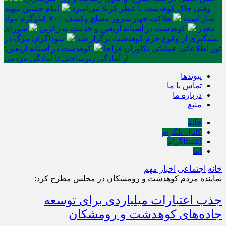
وقتی خاک کوهدشت با عطر کربلا می‌آمیزد
امام حسین شهید
نماز است
هلاکت چهار شرور مسلح وکشف ۷۰۰ کیلوگرم مواد
مخدر
کوهدشت در آستانه اربعین و خدمت‌ به زائرین
شورای
پیشگیری از وقوع جرم کوهدشت برگزار شد
سوداگران مرگ در
تور اطلاعاتی عملیاتی تکاوران فراجا
کوهدشت در آستانه اربعین؛
از آمادگی زیرساختی تا آمادگی مردمی
پیوندها
تماس با ما
درباره ما
منبع
خانه
کانال تلگرام
اینستاگرام
ایتا
خانه
اجتماعی
اخبار مهم
نماینده مردم کوهدشت و رومشکان در مجلس مطرح کرد:
جذب اعتبارات میلیاردی برای توسعه
جاده‌های کوهدشت و رومشکان