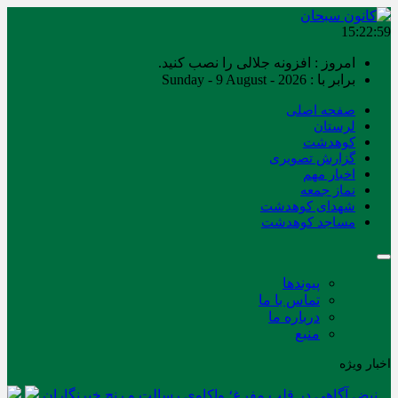
15:22:59
امروز : افزونه جلالی را نصب کنید.
برابر با : Sunday - 9 August - 2026
صفحه اصلی
لرستان
کوهدشت
گزارش تصویری
اخبار مهم
نماز جمعه
شهدای کوهدشت
مساجد کوهدشت
پیوندها
تماس با ما
درباره ما
منبع
اخبار ویژه
نبض آگاهی در قلب مفرغ؛ واکاوی رسالت و رنج خبرنگاران