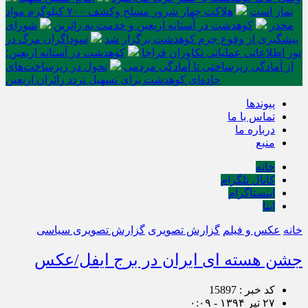
نماز است
هلاکت چهار شرور مسلح وکشف ۷۰۰ کیلوگرم مواد
مخدر
کوهدشت در آستانه اربعین و خدمت‌ به زائرین
شورای
پیشگیری از وقوع جرم کوهدشت برگزار شد
سوداگران مرگ در
تور اطلاعاتی عملیاتی تکاوران فراجا
کوهدشت در آستانه اربعین؛
از آمادگی زیرساختی تا آمادگی مردمی
تحول در زیرساخت‌های
جاده‌ای کوهدشت برای تسهیل تردد زائران اربعین
پیوندها
تماس با ما
درباره ما
منبع
خانه
کانال تلگرام
اینستاگرام
ایتا
خانه
عکس و فیلم
گزارش تصویری
گزارش تصویری سیاسی
جشن هسته ای ایران در برج ایفل/عکس
کد خبر : 15897
۲۷ تیر ۱۳۹۴ - ۰:۰۹