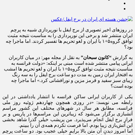
در روزهای اخیر تصویری از برج ایفل با نورپردازی شبیه به پرچم
ایران منتشر شد و برخی این نورپردازی را به مناسبت نتیجه مثبت
توافق گروه۵+۱ با ایران و لغو تحریم ها تفسیر کردند. اما ماجرا چه
بود؟
به گزارش
“کانون سبحان”
به نقل از مجله مهر: در میان کاربران
ایرانی پیامی منتشر شده است مبنی بر اینکه: «دولت فرانسه به
مناسبت نتیجه مثبت توافق گروه۵+۱ با ایران و لغو تحریم ها امشب
به افتخار ایران زمین به مدت دو ساعت برج ایفل را به سه رنگ
زیبای سبز سفید و قرمز مزین و نورافشانی کرد.» اما ماجرا چه
بوده است؟
یکی از کاربران ایرانی ساکن فرانسه با انتشار یادداشتی در این
رابطه می نویسد: «در روزی همچون چهاردهم ژوئیه روز ملی
فرانسه، مطابق هر سال در شهرهای مختلف این کشور مراسم
آتشبازی برگزار می‌شود که زیباترین این مراسم‌ها در پاریس و بر
فراز برج ایفل انجام می‌پذیرد. من پریشب خیلی گذرا شاهد بخشی
این آتش‌بازی زیبا بودم. اما فرصت نکردم همه‌ی آن را ببینم.
اما امروز دیدنِ آن متن بالا برایم خیلی عجیب بود. دو ساعت پرچم