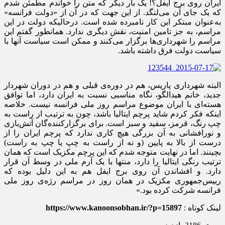
ایران روی برج ایفل؟! یک بار دیگر که متن را خواندم مطمئن شدم
که یک جای آن می‌لنگد. از این جهت که در آن از «دولت فرانسه»
به‌عنوان مبتکر این کار نامبرده شده است. درحالیکه دولت در این
مراسم، به جز تامین امنیت، نقش دیگری ندارد. همانطور گفتم این
مراسم را شهرداری‌ها برگزار می‌کنند و ممکن است سیاست آنها با
سیاست دولت فرق داشته باشد.
البته شهرداری پاریس، هم در دوره‌ی قبلی و هم در دوران شهردار
جدید، خانم هیدالگو، نگاه مناسبی نسبت به ایران دارد، اما توافق
هسته‌ای با ایران موضوع مراسم روز ملی فرانسه نیست. خلاصه
اینکه فکر کردم شاید پرچم ایتالیا باشد، چون به ترتیب از راست به
چپ رنگ، قرمز، سفید و سبز است. برای برگزارکننده‌گان آتش‌بازی
و نورافشانی به آن بزرگی هیچ کاری ندارد که پرچم ایران را از
درست از بالا به پایین (و نه از راست به چپ یا چپ به راست)
بچینند. اما در نهایت متوجه شدم که این پرچم مکزیک است که همان
ترتیب رنگی ایتالیا را دارد، منتها با یک آرم ملی در وسط آن قرار
دارد. و افشاندن آن روی برج ایفل هم به این دلیل بوده که
رییس‌جمهوری مکزیک در همان روز در مراسم رژه‌ی روز ملی
فرانسه شرکت کرده بود.»
لینک کوتاه :
https://www.kanoonsobhan.ir/?p=15897