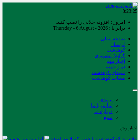
8:23:25
امروز : افزونه جلالی را نصب کنید.
برابر با : Thursday - 6 August - 2026
صفحه اصلی
لرستان
کوهدشت
گزارش تصویری
اخبار مهم
نماز جمعه
شهدای کوهدشت
مساجد کوهدشت
پیوندها
تماس با ما
درباره ما
منبع
اخبار ویژه
وقتی خاک کوهدشت با عطر کربلا می‌آمیزد
امام حسین شهید