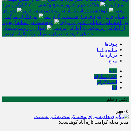
نماز است
هلاکت چهار شرور مسلح وکشف ۷۰۰ کیلوگرم مواد
مخدر
کوهدشت در آستانه اربعین و خدمت‌ به زائرین
شورای
پیشگیری از وقوع جرم کوهدشت برگزار شد
سوداگران مرگ در
تور اطلاعاتی عملیاتی تکاوران فراجا
کوهدشت در آستانه اربعین؛
از آمادگی زیرساختی تا آمادگی مردمی
تحول در زیرساخت‌های
جاده‌ای کوهدشت برای تسهیل تردد زائران اربعین
پیوندها
تماس با ما
درباره ما
منبع
خانه
کانال تلگرام
اینستاگرام
ایتا
عکس و فیلم
۰۵
مهر
مدیر محله کرامت تازه آباد کوهدشت: