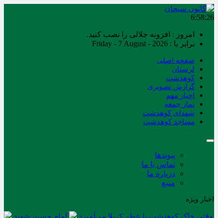
6:58:26
امروز : افزونه جلالی را نصب کنید.
برابر با : Friday - 7 August - 2026
صفحه اصلی
لرستان
کوهدشت
گزارش تصویری
اخبار مهم
نماز جمعه
شهدای کوهدشت
مساجد کوهدشت
پیوندها
تماس با ما
درباره ما
منبع
اخبار ویژه
وقتی خاک کوهدشت با عطر کربلا می‌آمیزد
امام حسین شهید