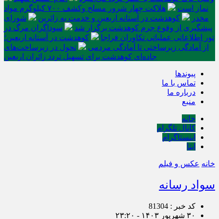
نماز است
هلاکت چهار شرور مسلح وکشف ۷۰۰ کیلوگرم مواد
مخدر
کوهدشت در آستانه اربعین و خدمت‌ به زائرین
شورای
پیشگیری از وقوع جرم کوهدشت برگزار شد
سوداگران مرگ در
تور اطلاعاتی عملیاتی تکاوران فراجا
کوهدشت در آستانه اربعین؛
از آمادگی زیرساختی تا آمادگی مردمی
تحول در زیرساخت‌های
جاده‌ای کوهدشت برای تسهیل تردد زائران اربعین
پیوندها
تماس با ما
درباره ما
منبع
خانه
کانال تلگرام
اینستاگرام
ایتا
خانه
عکس و فیلم
سواد رسانه
کد خبر : 81304
۳۰ شهریور ۱۴۰۳ - ۲۳:۲۰