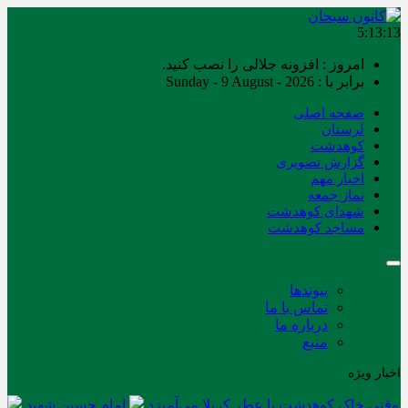
5:13:13
امروز : افزونه جلالی را نصب کنید.
برابر با : Sunday - 9 August - 2026
صفحه اصلی
لرستان
کوهدشت
گزارش تصویری
اخبار مهم
نماز جمعه
شهدای کوهدشت
مساجد کوهدشت
پیوندها
تماس با ما
درباره ما
منبع
اخبار ویژه
وقتی خاک کوهدشت با عطر کربلا می‌آمیزد
امام حسین شهید