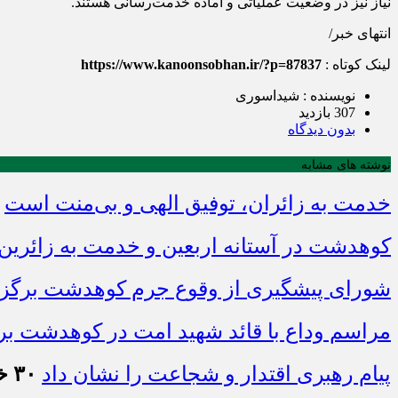
نیاز نیز در وضعیت عملیاتی و آماده خدمت‌رسانی هستند.
انتهای خبر/
لینک کوتاه :
https://www.kanoonsobhan.ir/?p=87837
نویسنده : شیداسوری
307 بازدید
بدون دیدگاه
نوشته های مشابه
خدمت به زائران، توفیق الهی و بی‌منت است
کوهدشت در آستانه اربعین و خدمت‌ به زائرین
شورای پیشگیری از وقوع جرم کوهدشت برگزا
مراسم وداع با قائد شهید امت در کوهدشت بر
پیام رهبری اقتدار و شجاعت را نشان داد
۳۰ خرداد ۱۴۰۵ - ۱۴:۱۴