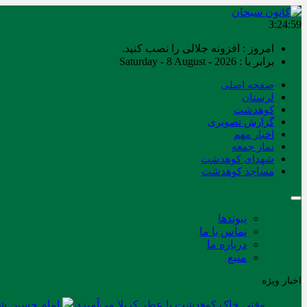
3:25:00
امروز : افزونه جلالی را نصب کنید.
برابر با : Saturday - 8 August - 2026
صفحه اصلی
لرستان
کوهدشت
گزارش تصویری
اخبار مهم
نماز جمعه
شهدای کوهدشت
مساجد کوهدشت
پیوندها
تماس با ما
درباره ما
منبع
اخبار ویژه
وقتی خاک کوهدشت با عطر کربلا می‌آمیزد
امام حسین شه