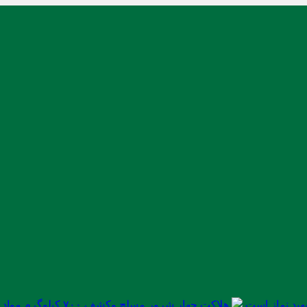
ید نماز است
هلاکت چهار شرور مسلح وکشف ۷۰۰ کیلوگرم مواد مخدر