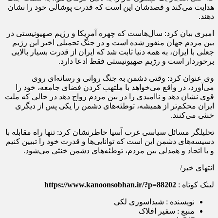
هدایت می‌کند و قصدشان این است که قدرت پوشالی خود را نشان
دهند.
امیری بیان کرد: سال‌هاست که چهره آمریکا و رژیم صهیونیستی در
بین مردم جهان منفور شده است و در جنگ تحمیلی اخیر این رژیم
جعلی با ایران، به همه دنیا ثابت شد که ایران از قدرت بسیار بالایی
برخوردار است و رژیم صهیونیستی فقط ادعا دارد.
وی عنوان کرد: وقتی دشمن به جنگ روانی و رسانه‌ای روی
می‌آورد، در واقع می‌خواهد با ملتهب کردن فضای جامعه، خود را
قوی نشان دهد و ناامیدی را در بین مردم رواج دهد در حالی که ملت
ایران محکم‌تر از همیشه، توطئه‌های دشمن را یکی پس از دیگری
خنثی می‌کنند.
تحلیلگر مسائل سیاسی غرب آسیا خاطرنشان کرد: تنها راه مقابله با
دسیسه‌های دشمن این است که توانایی‌ها و قدرت خود را تبیین کنیم
و با اتحاد و همدلی بین مردم، توطئه‌های دشمن خنثی می‌شود.
انتهای خبر/
لینک کوتاه :
https://www.kanoonsobhan.ir/?p=88202
نویسنده : شیداسوری لکی
منبع : سفیر افلاک