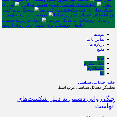
مخدر
کوهدشت در آستانه اربعین و خدمت‌ به زائرین
شورای
پیشگیری از وقوع جرم کوهدشت برگزار شد
سوداگران مرگ در
تور اطلاعاتی عملیاتی تکاوران فراجا
کوهدشت در آستانه اربعین؛
از آمادگی زیرساختی تا آمادگی مردمی
تحول در زیرساخت‌های
جاده‌ای کوهدشت برای تسهیل تردد زائران اربعین
پیوندها
تماس با ما
درباره ما
منبع
خانه
کانال تلگرام
اینستاگرام
ایتا
خانه
اجتماعی
سیاسی
تحلیلگر مسائل سیاسی غرب آسیا:
جنگ روانی دشمن به دلیل شکست‌های
آنهاست