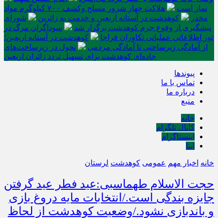
نماز است
هلاکت چهار شرور مسلح وکشف ۷۰۰ کیلوگرم مواد
مخدر
کوهدشت در آستانه اربعین و خدمت‌ به زائرین
شورای
پیشگیری از وقوع جرم کوهدشت برگزار شد
سوداگران مرگ در
تور اطلاعاتی عملیاتی تکاوران فراجا
کوهدشت در آستانه اربعین؛
از آمادگی زیرساختی تا آمادگی مردمی
تحول در زیرساخت‌های
جاده‌ای کوهدشت برای تسهیل تردد زائران اربعین
پیوندها
تماس با ما
درباره ما
منبع
خانه
کانال تلگرام
اینستاگرام
ایتا
خانه
اخبار مهم
عمومی
کوهدشت
لرستان
حجت الاسلام طهماسبی:عید فطر عید گرفتن
جایزه بندگی است./انتخابات مایه دروغ بازی
و باندبازی نشود./وضعیت کوهدشت از لحاظ