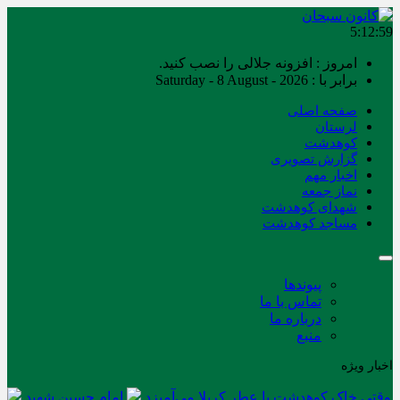
5:12:59
امروز : افزونه جلالی را نصب کنید.
برابر با : Saturday - 8 August - 2026
صفحه اصلی
لرستان
کوهدشت
گزارش تصویری
اخبار مهم
نماز جمعه
شهدای کوهدشت
مساجد کوهدشت
پیوندها
تماس با ما
درباره ما
منبع
اخبار ویژه
وقتی خاک کوهدشت با عطر کربلا می‌آمیزد
امام حسین شهید